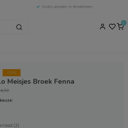
Gratis ophalen in Amstelveen
0
-50%
lo Meisjes Broek Fenna
44,99
keuze:
rraad (2)