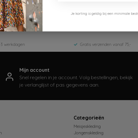
Je korting is geldig bij een minimale b
10-449-Desert stone
2026
-3 werkdagen
Gratis verzenden vanaf 75,-
Mijn account
Snel regelen in je account. Volg bestellingen, bekijk
je verlanglijst of pas gegevens aan.
t
Categorieën
Meisjeskleding
n
Jongenskleding