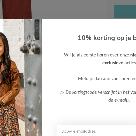
10% korting op je b
Gratis ve
Wil je als eerste horen over onze
ni
Verzende
exclusieve
acties
Meer inf
Meld je dan aan voor onze n
👉
De kortingscode verschijnt in het vo
de e-mail).
Afbeelding vergroten