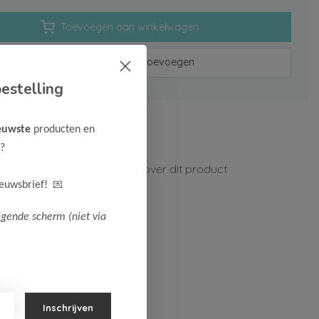
Toevoegen aan winkelwagen
Aan verlanglijst toevoegen
estelling
rzenden vanaf 75,-
euwste
producten en
n 1-3 werkdagen
?
ormatie?
Neem contact op over dit product
💌
ieuwsbrief!
lgende scherm (niet via
Inschrijven