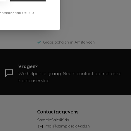
estelwaarde van €50,00
Gratis ophalen in Amstelveen
Vragen?
We helpen je graag. Neem contact op met onze
klantenservice.
Contactgegevens
SampleSale4Kids
mail@samplesale4kids.nl