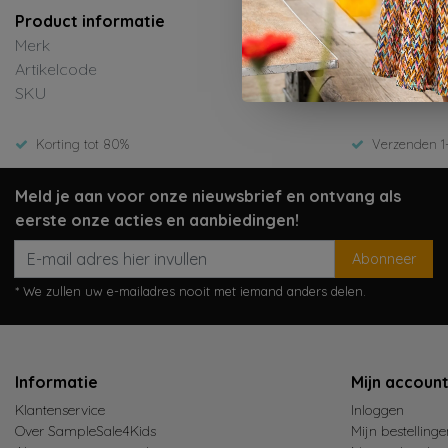
Product informatie
Merk
Like Flo
Artikelcode
F602-56
SKU
Zomer 
Korting tot 80%
Verzenden 1
Meld je aan voor onze nieuwsbrief en ontvang als
eerste onze acties en aanbiedingen!
Abonneer
* We zullen uw e-mailadres nooit met iemand anders delen.
Informatie
Mijn accoun
Klantenservice
Inloggen
Over SampleSale4Kids
Mijn bestellinge