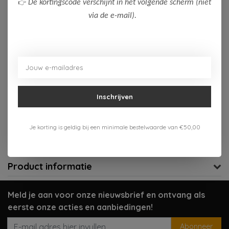
👉
De kortingscode verschijnt in het volgende scherm (niet
via de e-mail).
Op voorraad (1)
Toevoegen aan winkelwagen
Aan verlanglijst toevoegen
Inschrijven
Gratis verzenden vanaf 75,-
Je korting is geldig bij een minimale bestelwaarde van €50,00
Verzenden 1-3 werkdagen
Meer informatie?
Neem contact op over dit product
Product informatie
Meld je aan voor onze nieuwsbrief en ontvang als
eerste onze acties en aanbiedingen!
Abonneer