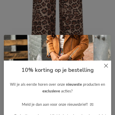
Like Flo
-50%
10% korting op je bestelling
Like Flo Meisjes Broek Fli
27,50
54,99
Wil je als eerste horen over onze
nieuwste
producten en
exclusieve
acties?
Maak een keuze:
110
116
122
128
134
140
💌
Meld je dan aan voor onze nieuwsbrief!
146
152
158
164