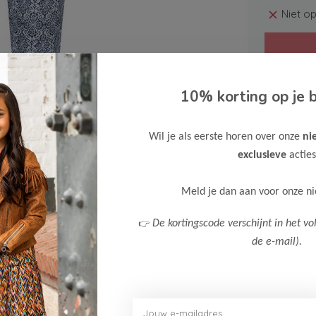
Niet o
10% korting op je b
Wil je als eerste horen over onze
ni
Gratis ve
exclusieve
acties
Verzende
Meer inf
Meld je dan aan voor onze n
👉
De kortingscode verschijnt in het vo
de e-mail).
Afbeelding vergroten