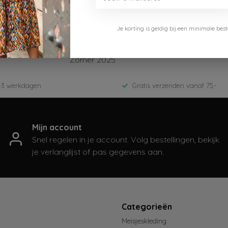
Je korting is geldig bij een minimale b
Like Flo
F501-5606-954
Zomer 2025
-3 werkdagen
Gratis verzenden vanaf 75,-
Mijn account
Snel regelen in je account. Volg bestellingen, bekijk
je verlanglijst of pas gegevens aan.
t
Categorieën
Meisjeskleding