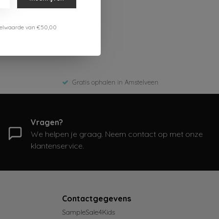
estelwaarde van €50,00
Gratis ophalen in Amstelveen
Vragen?
We helpen je graag. Neem contact op met onze
klantenservice.
Contactgegevens
SampleSale4Kids