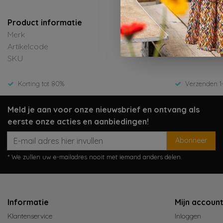
Product informatie
Merk
Artikelcode
SKU
Korting tot 80%
Verzenden 1
Meld je aan voor onze nieuwsbrief en ontvang als
eerste onze acties en aanbiedingen!
Abonneer
* We zullen uw e-mailadres nooit met iemand anders delen.
Informatie
Mijn accoun
Klantenservice
Inloggen