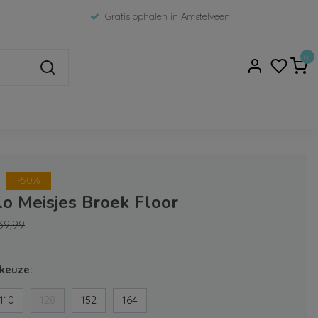
Gratis ophalen in Amstelveen
0
-50%
lo Meisjes Broek Floor
39,99
keuze:
110
128
152
164