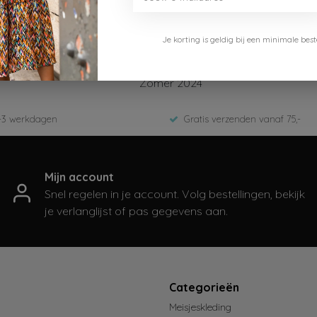
Je korting is geldig bij een minimale b
Like Flo
F402-5810
Zomer 2024
-3 werkdagen
Gratis verzenden vanaf 75,-
Mijn account
Snel regelen in je account. Volg bestellingen, bekijk
je verlanglijst of pas gegevens aan.
t
Categorieën
Meisjeskleding