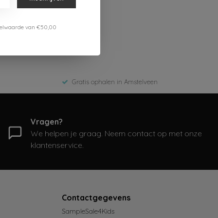
estelwaarde van €50,00
Gratis ophalen in Amstelveen
Vragen?
We helpen je graag. Neem contact op met onze
klantenservice.
Contactgegevens
SampleSale4Kids