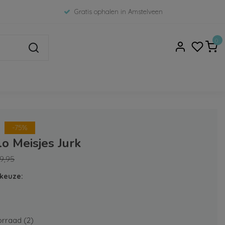
Gratis ophalen in Amstelveen
0
-75%
lo Meisjes Jurk
9,95
keuze:
rraad (2)