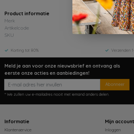
Product informatie
Merk
Artikelcode
SKU
Korting tot 80%
Verzenden 1
Meld je aan voor onze nieuwsbrief en ontvang als
eerste onze acties en aanbiedingen!
Abonneer
* We zullen uw e-mailadres nooit met iemand anders delen.
Informatie
Mijn accoun
Klantenservice
Inloggen