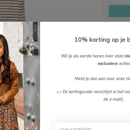
10% korting op je b
Gratis ve
Wil je als eerste horen over onze
ni
Verzende
exclusieve
acties
Meer inf
Meld je dan aan voor onze n
👉
De kortingscode verschijnt in het vo
de e-mail).
Afbeelding vergroten