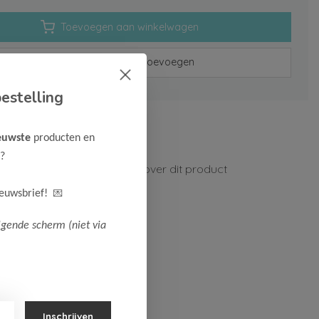
Toevoegen aan winkelwagen
Aan verlanglijst toevoegen
estelling
rzenden vanaf 75,-
euwste
producten en
n 1-3 werkdagen
?
ormatie?
Neem contact op over dit product
💌
ieuwsbrief!
lgende scherm (niet via
Inschrijven