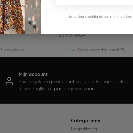
Je korting is geldig bij een minimale b
Like Flo
F402-5830
Zomer 2024
-3 werkdagen
Gratis verzenden vanaf 75,-
Mijn account
Snel regelen in je account. Volg bestellingen, bekijk
je verlanglijst of pas gegevens aan.
t
Categorieën
Meisjeskleding