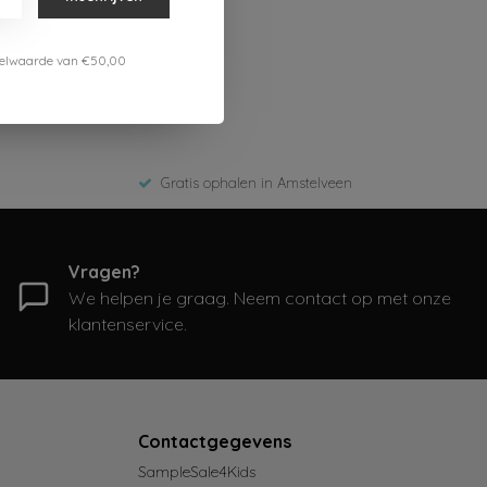
estelwaarde van €50,00
Gratis ophalen in Amstelveen
Vragen?
We helpen je graag. Neem contact op met onze
klantenservice.
Contactgegevens
SampleSale4Kids