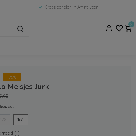
Gratis ophalen in Amstelveen
0
-75%
lo Meisjes Jurk
9,95
keuze:
128
164
rraad (1)