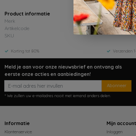
Product informatie
Merk
Artikelcode
SKU
Korting tot 80%
Verzenden 1
Meld je aan voor onze nieuwsbrief en ontvang als
eerste onze acties en aanbiedingen!
Abonneer
* We zullen uw e-mailadres nooit met iemand anders delen.
Informatie
Mijn accoun
Klantenservice
Inloggen