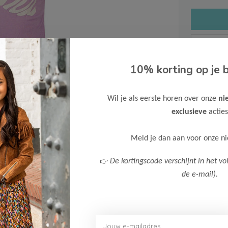
10% korting op je b
Gratis ve
Wil je als eerste horen over onze
ni
Verzende
exclusieve
acties
Meer inf
Meld je dan aan voor onze n
👉
De kortingscode verschijnt in het vo
de e-mail).
Afbeelding vergroten