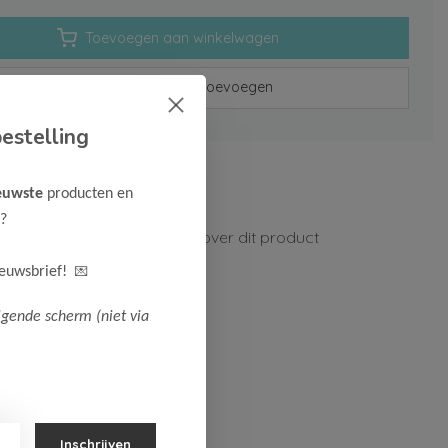
Toevoegen aan winkelwagen
Aan verlanglijst toevoegen
estelling
rzenden vanaf 75,-
euwste
producten en
n 1-3 werkdagen
?
ormatie?
Neem contact op over dit product
💌
ieuwsbrief!
lgende scherm (niet via
Inschrijven