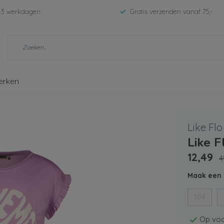
-3 werkdagen
Gratis verzenden vanaf 75,-
erken
Like Flo
Like F
12,49
4
Maak een 
104
Op voo