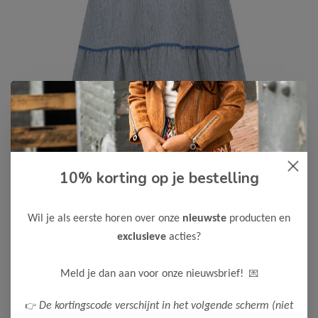
10% korting op je bestelling
Like Flo
-75%
Like Flo Meisjes Jurk
Wil je als eerste horen over onze
nieuwste
producten en
14,99
59,95
exclusieve
acties?
Maak een keuze:
💌
Meld je dan aan voor onze nieuwsbrief!
104
128
👉
De kortingscode verschijnt in het volgende scherm (niet