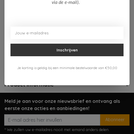
Op voorraad (1)
via de e-mail).
Toevoegen aan winkelwagen
Aan verlanglijst toevoegen
Inschrijven
Gratis verzenden vanaf 75,-
Verzenden 1-3 werkdagen
Je korting is geldig bij een minimale bestelwaarde van €50,00
Meer informatie?
Neem contact op over dit product
Product informatie
Meld je aan voor onze nieuwsbrief en ontvang als
eerste onze acties en aanbiedingen!
Abonneer
* We zullen uw e-mailadres nooit met iemand anders delen.