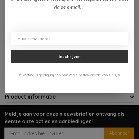
via de e-mail).
Niet op voorraad
Niet op voorraad
Aan verlanglijst toevoegen
Inschrijven
Gratis verzenden vanaf 75,-
Verzenden 1-3 werkdagen
Je korting is geldig bij een minimale bestelwaarde van €50,00
Meer informatie?
Neem contact op over dit product
Product informatie
Meld je aan voor onze nieuwsbrief en ontvang als
eerste onze acties en aanbiedingen!
Abonneer