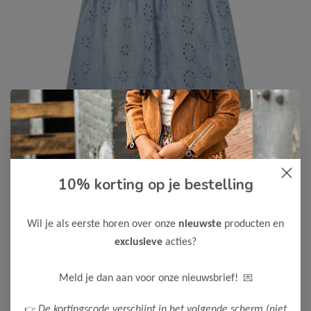
10% korting op je bestelling
Like Flo
-50%
Like Flo Meisjes Jurk Mabel
30,00
Wil je als eerste horen over onze
nieuwste
producten en
59,99
exclusieve
acties?
Kleur: Ice blue
Maak een keuze:
💌
Meld je dan aan voor onze nieuwsbrief!
116
128
140
164
👉
De kortingscode verschijnt in het volgende scherm (niet