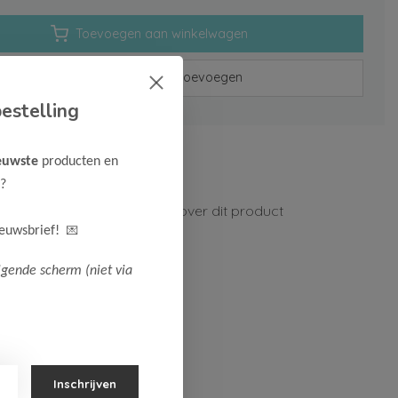
Toevoegen aan winkelwagen
Aan verlanglijst toevoegen
estelling
rzenden vanaf 75,-
euwste
producten en
n 1-3 werkdagen
?
ormatie?
Neem contact op over dit product
💌
ieuwsbrief!
lgende scherm (niet via
Inschrijven