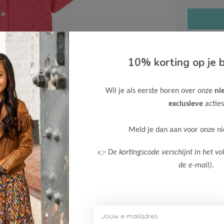
10% korting op je b
Gratis ve
Wil je als eerste horen over onze
ni
Verzende
exclusieve
acties
Meer inf
Meld je dan aan voor onze n
👉
De kortingscode verschijnt in het vo
de e-mail).
Afbeelding vergroten