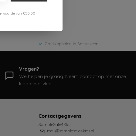
estelwaarde van €50,00
Gratis ophalen in Amstelveen
Vragen?
We helpen je graag. Neem contact op met onze
klantenservice.
Contactgegevens
SampleSale4Kids
mail@samplesale4kids.nl