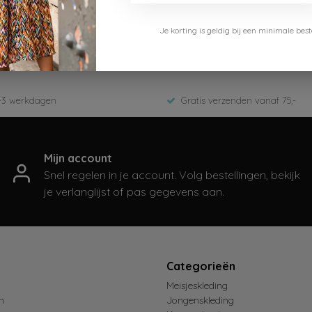
o
Je korting is geldig bij een minimale b
809-229-Strawberry
 2026
-3 werkdagen
Gratis verzenden vanaf 75,-
Mijn account
Snel regelen in je account. Volg bestellingen, bekijk
je verlanglijst of pas gegevens aan.
t
Categorieën
Meisjeskleding
n
Jongenskleding