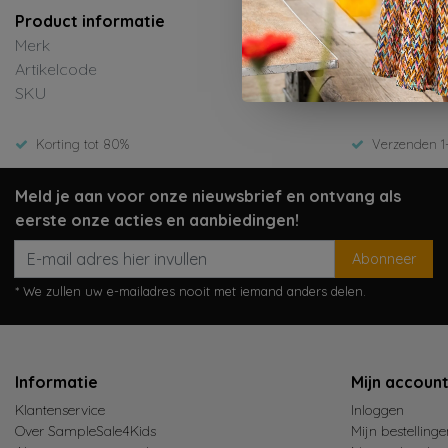
Product informatie
Merk
Like Fl
Artikelcode
F602-5
SKU
Zomer
Korting tot 80%
Verzenden 1
Meld je aan voor onze nieuwsbrief en ontvang als
eerste onze acties en aanbiedingen!
Abonneer
* We zullen uw e-mailadres nooit met iemand anders delen.
Informatie
Mijn accoun
Klantenservice
Inloggen
Over SampleSale4Kids
Mijn bestellinge