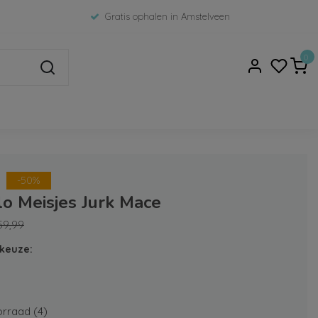
Gratis ophalen in Amstelveen
0
-50%
lo Meisjes Jurk Mace
59,99
keuze:
rraad (4)