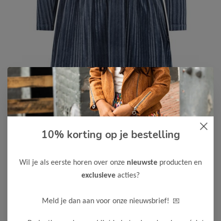
Like Flo
-50%
10% korting op je bestelling
Like Flo Meisjes Jurk Mara
30,00
59,99
Wil je als eerste horen over onze
nieuwste
producten en
exclusieve
acties?
Maak een keuze:
110
116
122
128
134
140
💌
Meld je dan aan voor onze nieuwsbrief!
146
152
158
164