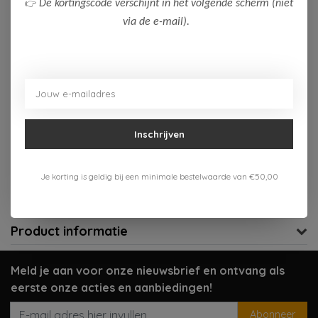
👉
De kortingscode verschijnt in het volgende scherm (niet
via de e-mail).
Op voorraad (1)
Toevoegen aan winkelwagen
Aan verlanglijst toevoegen
Inschrijven
Gratis verzenden vanaf 75,-
Je korting is geldig bij een minimale bestelwaarde van €50,00
Verzenden 1-3 werkdagen
Meer informatie?
Neem contact op over dit product
Product informatie
Meld je aan voor onze nieuwsbrief en ontvang als
eerste onze acties en aanbiedingen!
Abonneer