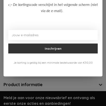
👉
De kortingscode verschijnt in het volgende scherm (niet
Op voorraad (2)
via de e-mail).
Toevoegen aan winkelwagen
Aan verlanglijst toevoegen
Gratis verzenden vanaf 75,-
Inschrijven
Verzenden 1-3 werkdagen
Je korting is geldig bij een minimale bestelwaarde van €50,00
Meer informatie?
Neem contact op over dit product
Productomschrijving
Product informatie
Meld je aan voor onze nieuwsbrief en ontvang als
eerste onze acties en aanbiedingen!