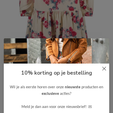
Like Flo
-55%
10% korting op je bestelling
Like Flo Meisjes Jurk Meau
27,00
59,99
Wil je als eerste horen over onze
nieuwste
producten en
Kleur: Faded drops
exclusieve
acties?
Maak een keuze:
💌
Meld je dan aan voor onze nieuwsbrief!
128