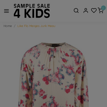
0
Home
Like Flo Meisjes Jurk Meau
Vorige
Volge