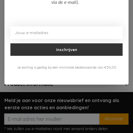
Op voorraad (4)
via de e-mail).
Toevoegen aan winkelwagen
Aan verlanglijst toevoegen
Inschrijven
Gratis verzenden vanaf 75,-
Verzenden 1-3 werkdagen
Je korting is geldig bij een minimale bestelwaarde van €50,00
Meer informatie?
Neem contact op over dit product
Product informatie
Meld je aan voor onze nieuwsbrief en ontvang als
eerste onze acties en aanbiedingen!
Abonneer
* We zullen uw e-mailadres nooit met iemand anders delen.