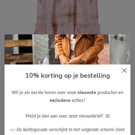
10% korting op je bestelling
Like Flo
-50%
Like Flo Meisjes Jurk Meis
Wil je als eerste horen over onze
nieuwste
producten en
30,00
59,99
exclusieve
acties?
Maak een keuze:
💌
Meld je dan aan voor onze nieuwsbrief!
128
👉
De kortingscode verschijnt in het volgende scherm (niet