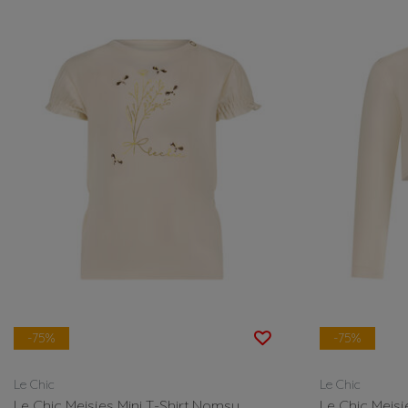
-75%
-75%
Le Chic
Le Chic
Le Chic Meisjes Mini T-Shirt Nomsy
Le Chic Meis