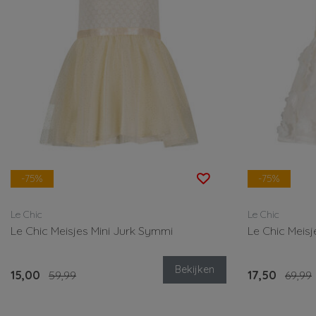
-75%
-75%
Le Chic
Le Chic
Le Chic Meisjes Mini Jurk Symmi
Le Chic Meisj
Bekijken
15,00
59,99
17,50
69,99