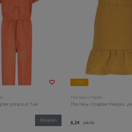
-75%
er
The New Chapter
ter jumpsuit Yuki
The New Chapter Meisjes Ju
Bekijken
6,24
24,95