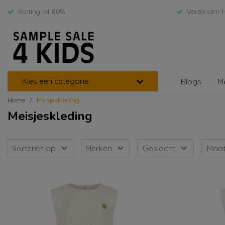
Korting tot 80%
Verzenden 1
Kies een categorie
Blogs
M
Home
Meisjeskleding
Meisjeskleding
Sorteren op
Merken
Geslacht
Maa