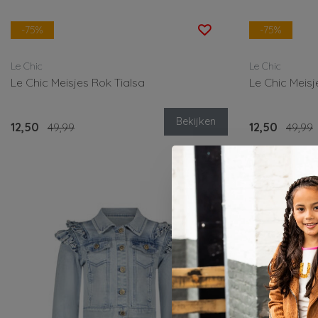
-75%
-75%
Le Chic
Le Chic
Le Chic Meisjes Rok Tialsa
Le Chic Meisj
Bekijken
12,50
49,99
12,50
49,99