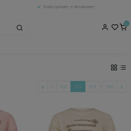
Gratis ophalen in Amstelveen
0
...
1
101
102
103
106