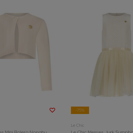
-75%
Le Chic
jes Mini Bolero Nonahy
Le Chic Meisjes Jurk Symph