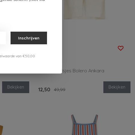
Inschrijven
-75%
estelwaarde van €50,00
Le Chic
a print
Le Chic Meisjes Bolero Ankara
Bekijken
Bekijken
12,50
49,99