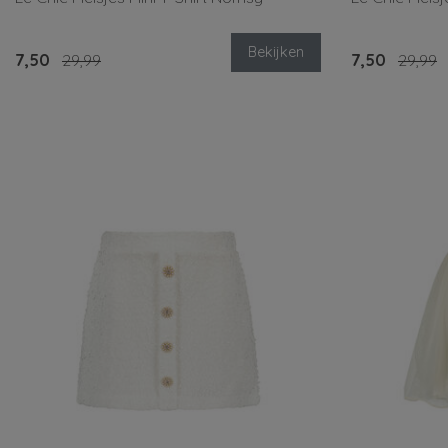
Bekijken
7,50
29,99
7,50
29,99