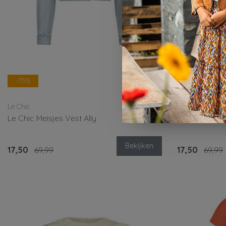
-75%
-75%
Le Chic
Le Chic
Le Chic Meisjes Vest Ally
Le Chic Meis
Bekijken
17,50
69,99
17,50
69,99