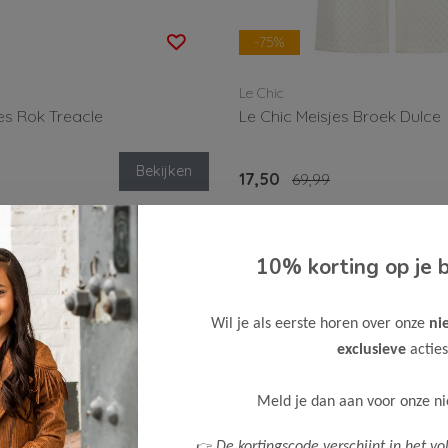
-75%
Le Chic
es Rok Treacle
Le Chic Meisjes Broek Dulce
Bekijken
17,50
69,99
10% korting op je b
Wil je als eerste horen over onze
ni
exclusieve
acties
Meld je dan aan voor onze n
👉
De kortingscode verschijnt in het vo