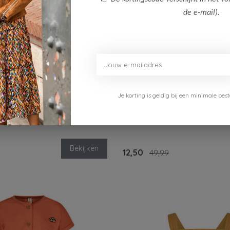
de e-mail).
-75%
Je korting is geldig bij een minimale b
Le Chic
jes Vest Amy
Le Chic Meisjes Bolero Ankar
Bekijken
12,50
49,99