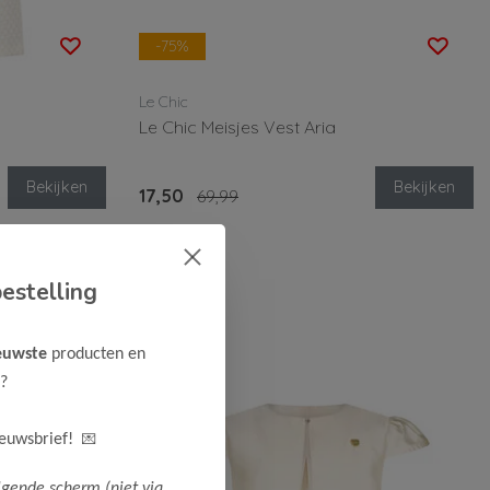
-75%
Le Chic
Le Chic Meisjes Vest Aria
Bekijken
Bekijken
17,50
69,99
estelling
euwste
producten en
?
💌
ieuwsbrief!
lgende scherm (niet via