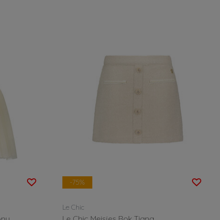
-75%
Le Chic
ony
Le Chic Meisjes Rok Tiana