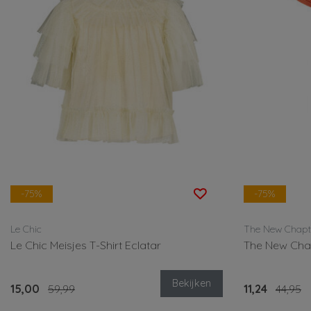
-75%
-75%
Le Chic
The New Chapt
Le Chic Meisjes T-Shirt Eclatar
The New Chap
Bekijken
15,00
59,99
11,24
44,95