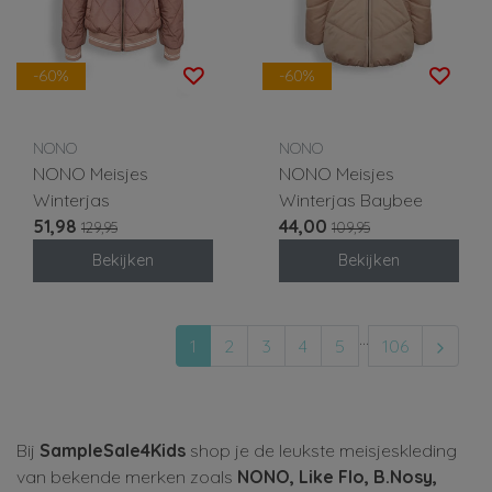
-60%
-60%
NONO
NONO
NONO Meisjes
NONO Meisjes
Winterjas
Winterjas Baybee
51,98
44,00
129,95
109,95
Bekijken
Bekijken
...
1
2
3
4
5
106
Bij
SampleSale4Kids
shop je de leukste meisjeskleding
van bekende merken zoals
NONO, Like Flo, B.Nosy,