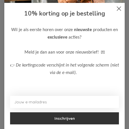
10% korting op je bestelling
-60%
-60%
Wil je als eerste horen over onze
nieuwste
producten en
exclusieve
acties?
Le Chic
Le Chic
Le Chic Meisjes BELSY
Le Chic Meisjes BELIA
Winterjas
Winterjas
💌
Meld je dan aan voor onze nieuwsbrief!
56,00
56,00
139,99
139,99
👉
De kortingscode verschijnt in het volgende scherm (niet
Bekijken
Bekijken
via de e-mail).
Inschrijven