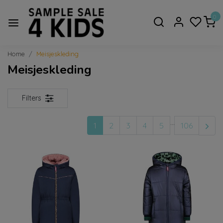
0
Home
Meisjeskleding
Meisjeskleding
Filters
...
1
2
3
4
5
106