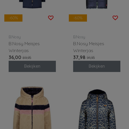
-60%
-60%
B.Nosy
B.Nosy
B.Nosy Meisjes
B.Nosy Meisjes
Winterjas
Winterjas
36,00
37,98
89,95
94,95
Bekijken
Bekijken