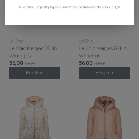
Je korting is geldig bij een minimale bestelwaarde van €50,00
-60%
-60%
Le Chic
Le Chic
Le Chic Meisjes BELIA
Le Chic Meisjes BELIA
Winterjas
Winterjas
56,00
56,00
139,99
139,99
Bekijken
Bekijken