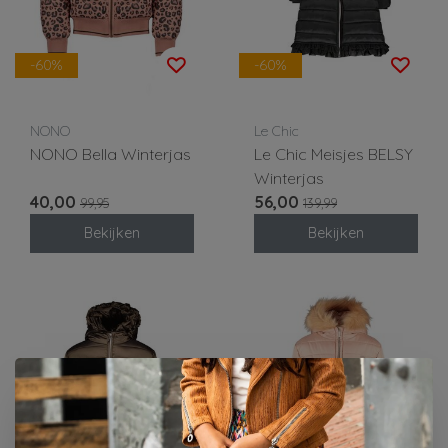
-60%
-60%
NONO
Le Chic
NONO Bella Winterjas
Le Chic Meisjes BELSY
Winterjas
40,00
56,00
99,95
139,99
Bekijken
Bekijken