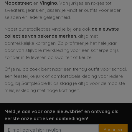
Moodstreet
en
Vingino
. Van jurkjes en rokjes tot
sweaters, jeans en jassen: je vindt er outfits voor ieder
seizoen en iedere gelegenheid.
Naast outletcollecties vind je bij ons ook
de nieuwste
collecties van bekende merken
, altijd met
aantrekkelijke kortingen. Zo profiteer je het hele jaar
door van stijlvolle merkkleding voor een scherpe prijs,
zonder in te leveren op kwaliteit of keuze.
Of je nu op zoek bent naar een trendy outfit voor school,
een feestelijke jurk of comfortabele kleding voor iedere
dag, bij SampleSale4Kids slaag je altijd voor de mooiste
meisjeskleding met hoge kortingen.
Meld je aan voor onze nieuwsbrief en ontvang als
eerste onze acties en aanbiedingen!
Abonneer