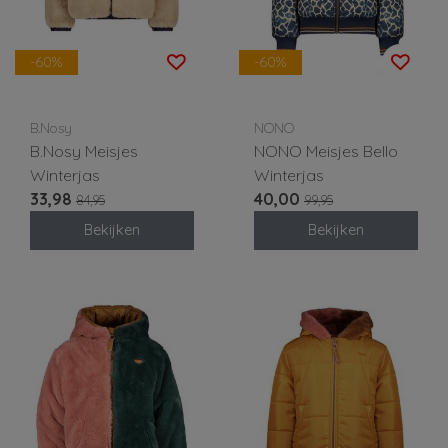
-60%
-60%
B.Nosy
NONO
B.Nosy Meisjes
NONO Meisjes Bello
Winterjas
Winterjas
33,98
40,00
84,95
99,95
Bekijken
Bekijken