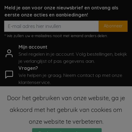
Meld je aan voor onze nieuwsbrief en ontvang als
eerste onze acties en aanbiedingen!
Abonneer
* We zullen uw e-mailadres nooit met iemand anders delen.
Mijn account
Snel regelen in je account. Volg bestellingen, bekijk
je verlanglijst of pas gegevens aan.
Vragen?
We helpen je graag. Neem contact op met onze
klantenservice.
Informatie
Door het gebruiken van onze website, ga je
Mijn account
akkoord met het gebruik van cookies om
Categorieën
Contactgegevens
onze website te verbeteren.