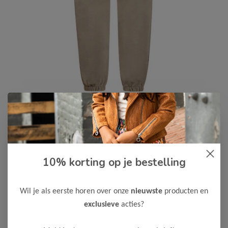
No Way Monday
-50%
No Way Monday Jongens Broek
10% korting op je bestelling
17,50
34,99
Kleur: Dark sand / Materiaal: 64% polyamide/ 29% polyester/
Wil je als eerste horen over onze
nieuwste
producten en
7% elastane
exclusieve
acties?
Maak een keuze: