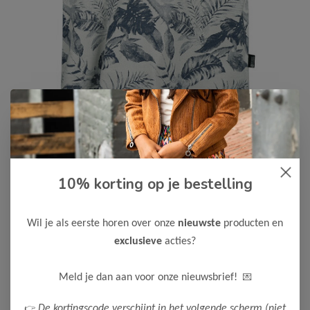
10% korting op je bestelling
No Way Monday
-50%
No Way Monday Jongens T-Shirt
10,00
Wil je als eerste horen over onze
nieuwste
producten en
19,99
exclusieve
acties?
Kleur: Off white / Materiaal: 100% Cotton
Maak een keuze:
💌
Meld je dan aan voor onze nieuwsbrief!
92
98
👉
De kortingscode verschijnt in het volgende scherm (niet