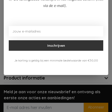
via de e-mail).
Op voorraad (1)
Toevoegen aan winkelwagen
Aan verlanglijst toevoegen
Inschrijven
Gratis verzenden vanaf 75,-
Verzenden 1-3 werkdagen
Je korting is geldig bij een minimale bestelwaarde van €50,00
Meer informatie?
Neem contact op over dit product
Product informatie
Meld je aan voor onze nieuwsbrief en ontvang als
eerste onze acties en aanbiedingen!
Abonneer