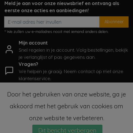
Meld je aan voor onze nieuwsbrief en ontvang als
eerste onze acties en aanbiedingen!
Abonneer
* We zullen uw e-mailadres nooit met iemand anders delen.
Mijn account
Snel regelen in je account. Volg bestellingen, bekijk
je verlanglijst of pas gegevens aan.
Vragen?
We helpen je graag. Neem contact op met onze
klantenservice.
Informatie
Door het gebruiken van onze website, ga je
Mijn account
akkoord met het gebruik van cookies om
Categorieën
Contactgegevens
onze website te verbeteren.
Dit bericht verbergen
© Copyright 2026 - SampleSale4Kids | Realisatie
InStijl Media