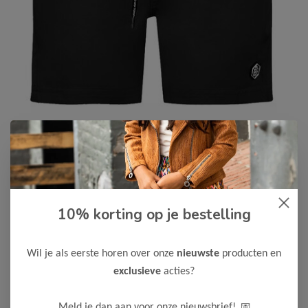
No Way Monday
-50%
No Way Monday Jongens
10% korting op je bestelling
Zwembroek
12,50
24,99
Wil je als eerste horen over onze
nieuwste
producten en
Kleur: E-Black / Materiaal: Shell: 92% Polyester/ 8% Elastane;
exclusieve
acties?
Lining: 100% Polyester
Maak een keuze:
💌
Meld je dan aan voor onze nieuwsbrief!