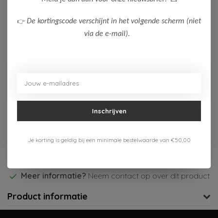
110/116
122/128
134/140
146/152
👉
De kortingscode verschijnt in het volgende scherm (niet
via de e-mail).
98/104
Op voorraad (2)
Toevoegen aan winkelwagen
Aan verlanglijst toevoegen
Inschrijven
Je korting is geldig bij een minimale bestelwaarde van €50,00
Gratis verzenden vanaf 75,-
Verzenden 1-3 werkdagen
Meer informatie?
Neem contact op over dit product
Product informatie