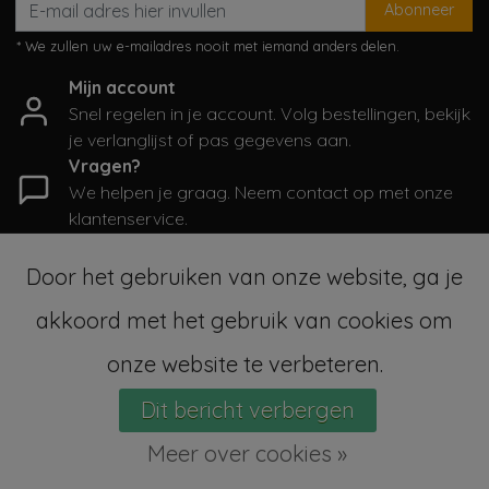
Abonneer
* We zullen uw e-mailadres nooit met iemand anders delen.
Mijn account
Snel regelen in je account. Volg bestellingen, bekijk
je verlanglijst of pas gegevens aan.
Vragen?
We helpen je graag. Neem contact op met onze
klantenservice.
Informatie
Door het gebruiken van onze website, ga je
Mijn account
akkoord met het gebruik van cookies om
Categorieën
Contactgegevens
onze website te verbeteren.
Dit bericht verbergen
© Copyright 2026 - SampleSale4Kids | Realisatie
InStijl Media
Sitemap
|
Algemene voorwaarden
|
RSS Feed
Meer over cookies »