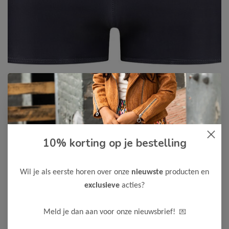
No Way Monday
-50%
10% korting op je bestelling
No Way Monday Jongens
Zwembroek
Wil je als eerste horen over onze
nieuwste
producten en
10,00
19,99
exclusieve
acties?
Kleur: Dark blue / Materiaal: 85% Polyester/ 15% Elastane
💌
Meld je dan aan voor onze nieuwsbrief!
Maak een keuze: