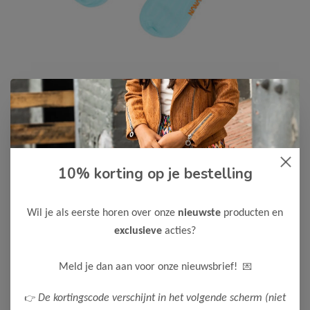
10% korting op je bestelling
NONO
-50%
NONO Meisjes Sokken
Wil je als eerste horen over onze
nieuwste
producten en
7,50
14,99
exclusieve
acties?
Maak een keuze:
💌
Meld je dan aan voor onze nieuwsbrief!
122-140
👉
De kortingscode verschijnt in het volgende scherm (niet