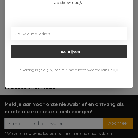
Op voorraad (1)
via de e-mail).
Toevoegen aan winkelwagen
Aan verlanglijst toevoegen
Inschrijven
Gratis verzenden vanaf 75,-
Verzenden 1-3 werkdagen
Je korting is geldig bij een minimale bestelwaarde van €50,00
Meer informatie?
Neem contact op over dit product
Product informatie
Meld je aan voor onze nieuwsbrief en ontvang als
eerste onze acties en aanbiedingen!
Abonneer
* We zullen uw e-mailadres nooit met iemand anders delen.