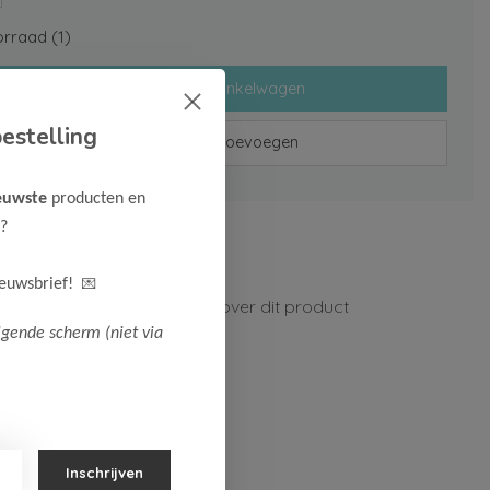
rraad (1)
Toevoegen aan winkelwagen
estelling
Aan verlanglijst toevoegen
euwste
producten en
?
rzenden vanaf 75,-
n 1-3 werkdagen
💌
ieuwsbrief!
ormatie?
Neem contact op over dit product
lgende scherm (niet via
Inschrijven