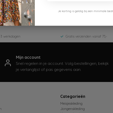
Je korting is geldig bij een minimale b
den Apricot Orange
-3 werkdagen
Gratis verzenden vanaf 75,-
Mijn account
Snel regelen in je account. Volg bestellingen, bekijk
je verlanglijst of pas gegevens aan.
t
Categorieën
Meisjeskleding
n
Jongenskleding