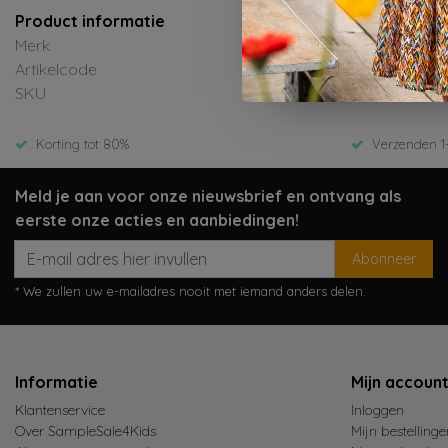
Product informatie
Merk
NONO
Artikelcode
N603-5410-549-Gol
SKU
ED-Zomer 2026
Korting tot 80%
Verzenden 1
Meld je aan voor onze nieuwsbrief en ontvang als
eerste onze acties en aanbiedingen!
Abonneer
* We zullen uw e-mailadres nooit met iemand anders delen.
Informatie
Mijn accoun
Klantenservice
Inloggen
Over SampleSale4Kids
Mijn bestellinge