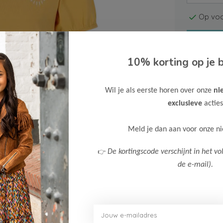
Op voo
10% korting op je b
Wil je als eerste horen over onze
ni
exclusieve
acties
Gratis ve
Verzende
Meld je dan aan voor onze n
Meer inf
👉
De kortingscode verschijnt in het vo
de e-mail).
Afbeelding vergroten