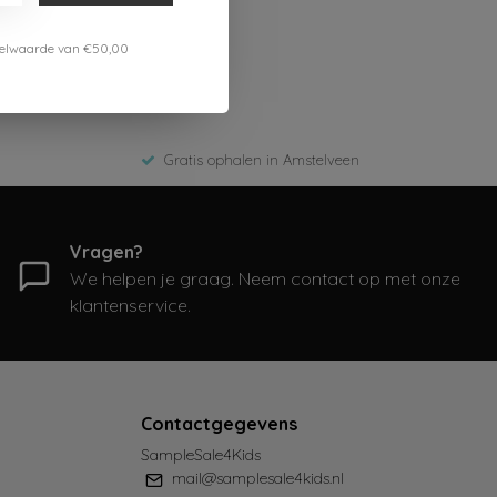
estelwaarde van €50,00
Gratis ophalen in Amstelveen
Vragen?
We helpen je graag. Neem contact op met onze
klantenservice.
Contactgegevens
SampleSale4Kids
mail@samplesale4kids.nl