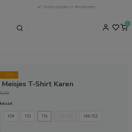
Gratis ophalen in Amstelveen
0
-50%
Meisjes T-Shirt Karen
9,99
keuze:
104
110
116
134-140
146-152