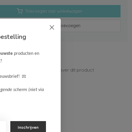
Toevoegen aan winkelwagen
Aan verlanglijst toevoegen
estelling
rzenden vanaf 75,-
euwste
producten en
n 1-3 werkdagen
?
ormatie?
Neem contact op over dit product
💌
ieuwsbrief!
lgende scherm (niet via
Inschrijven