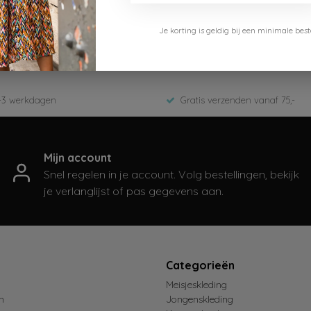
NONO Petite Maison
Je korting is geldig bij een minimale b
E000-7404-022
Zomer 2025
-3 werkdagen
Gratis verzenden vanaf 75,-
Mijn account
Snel regelen in je account. Volg bestellingen, bekijk
je verlanglijst of pas gegevens aan.
t
Categorieën
Meisjeskleding
n
Jongenskleding