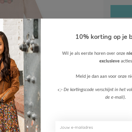
10% korting op je b
Gratis ve
Wil je als eerste horen over onze
ni
Verzende
exclusieve
acties
Meer inf
Meld je dan aan voor onze n
👉
De kortingscode verschijnt in het vo
de e-mail).
Afbeelding vergroten