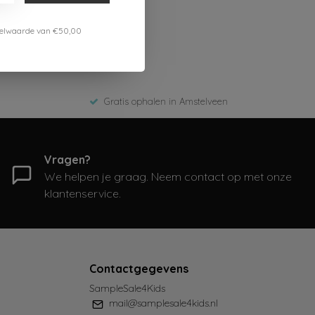
estelwaarde van €50,00
Gratis ophalen in Amstelveen
Vragen?
We helpen je graag. Neem contact op met onze
klantenservice.
Contactgegevens
SampleSale4Kids
mail@samplesale4kids.nl