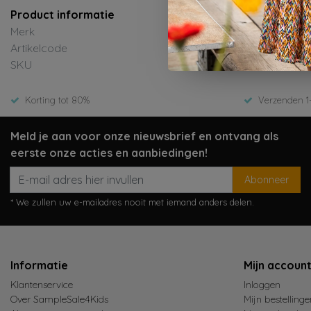
Product informatie
Merk
Artikelcode
SKU
Korting tot 80%
Verzenden 1
Meld je aan voor onze nieuwsbrief en ontvang als
eerste onze acties en aanbiedingen!
Abonneer
* We zullen uw e-mailadres nooit met iemand anders delen.
Informatie
Mijn accoun
Klantenservice
Inloggen
Over SampleSale4Kids
Mijn bestellinge