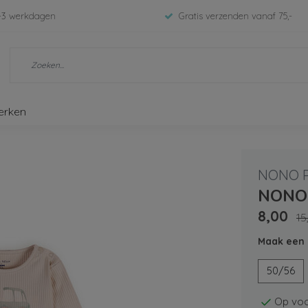
-3 werkdagen
Gratis verzenden vanaf 75,-
erken
NONO P
NONO 
8,00
15
Maak een 
50/56
Op voo