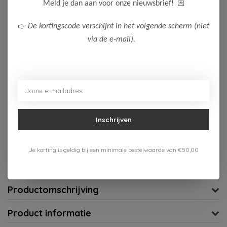
Maak een keuze:
💌
Meld je dan aan voor onze nieuwsbrief!
50-56
62-68
👉
De kortingscode verschijnt in het volgende scherm (niet
via de e-mail).
Op voorraad (3)
Toevoegen aan winkelwagen
Aan verlanglijst toevoegen
Inschrijven
Gratis verzenden vanaf 75,-
Je korting is geldig bij een minimale bestelwaarde van €50,00
Verzenden 1-3 werkdagen
Meer informatie?
Neem contact op over dit product
Productomschrijving
Product informatie