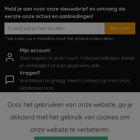
Meld je aan voor onze nieuwsbrief en ontvang als
eerste onze acties en aanbiedingen!
Abonneer
* We zullen uw e-mailadres nooit met iemand anders delen.
Mijn account
Snel regelen in je account. Volg bestellingen, bekijk
je verlanglijst of pas gegevens aan.
Vragen?
We helpen je graag. Neem contact op met onze
klantenservice.
Informatie
Door het gebruiken van onze website, ga je
Mijn account
akkoord met het gebruik van cookies om
Categorieën
Contactgegevens
onze website te verbeteren.