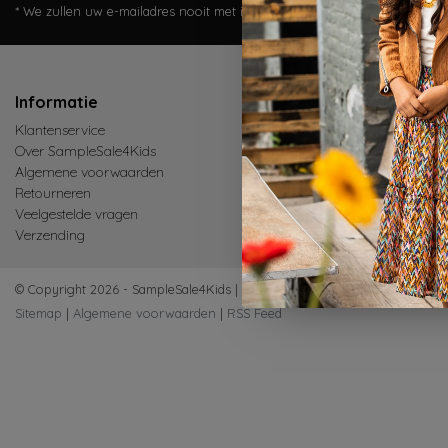
* We zullen uw e-mailadres nooit met iemand anders delen.
Informatie
Mijn accoun
Klantenservice
Inloggen
Over SampleSale4Kids
Mijn bestellinge
Algemene voorwaarden
Mijn verlanglijst
Retourneren
Vergelijk produ
Veelgestelde vragen
Verzending
© Copyright 2026 - SampleSale4Kids | Realisatie
InStijl Media
Sitemap
|
Algemene voorwaarden
|
RSS Feed