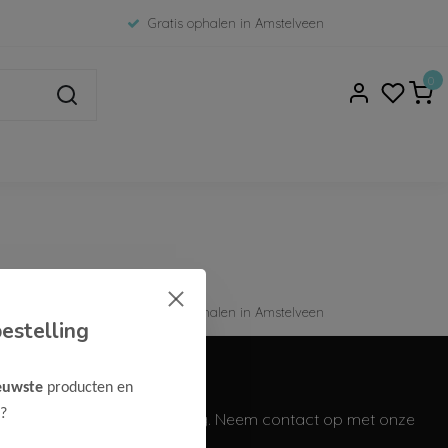
Gratis ophalen in Amstelveen
0
Gratis ophalen in Amstelveen
estelling
euwste
producten en
Vragen?
?
We helpen je graag. Neem contact op met onze
klantenservice.