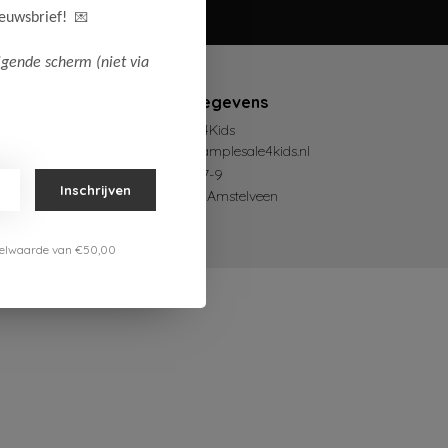
💌
ieuwsbrief!
lgende scherm (niet via
Contactgegevens
SampleSale4Kids
mail@samplesale4kids.nl
Zetterij 7-9
Inschrijven
1185 ZZ Amstelveen
estelwaarde van €50,00