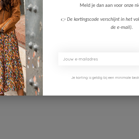
Meld je dan aan voor onze n
👉
De kortingscode verschijnt in het vo
de e-mail).
t
Categorieën
Meisjeskleding
n
Jongenskleding
Koopjeshoek
cten
Winkel Amstelveen
Je korting is geldig bij een minimale b