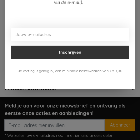
Op voorraad (1)
via de e-mail).
Toevoegen aan winkelwagen
Aan verlanglijst toevoegen
Inschrijven
Gratis verzenden vanaf 75,-
Verzenden 1-3 werkdagen
Je korting is geldig bij een minimale bestelwaarde van €50,00
Meer informatie?
Neem contact op over dit product
Product informatie
Meld je aan voor onze nieuwsbrief en ontvang als
eerste onze acties en aanbiedingen!
Abonneer
* We zullen uw e-mailadres nooit met iemand anders delen.