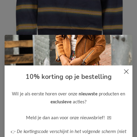
10% korting op je bestelling
B.Nosy
-50%
B Nosy Jongens Scott Sweater
Wil je als eerste horen over onze
nieuwste
producten en
20,00
39,99
exclusieve
acties?
Maak een keuze:
💌
Meld je dan aan voor onze nieuwsbrief!
122-128
👉
De kortingscode verschijnt in het volgende scherm (niet