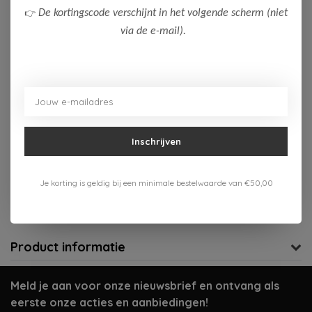
👉
De kortingscode verschijnt in het volgende scherm (niet
158-164
via de e-mail).
Op voorraad (3)
Toevoegen aan winkelwagen
Aan verlanglijst toevoegen
Inschrijven
Gratis verzenden vanaf 75,-
Je korting is geldig bij een minimale bestelwaarde van €50,00
Verzenden 1-3 werkdagen
Meer informatie?
Neem contact op over dit product
Product informatie
Meld je aan voor onze nieuwsbrief en ontvang als
eerste onze acties en aanbiedingen!