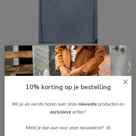
B.Nosy
-50%
10% korting op je bestelling
B Nosy Jongens T-Shirt Tony
10,00
19,99
Wil je als eerste horen over onze
nieuwste
producten en
Kleur: Dazzling Blue
exclusieve
acties?
Maak een keuze:
💌
Meld je dan aan voor onze nieuwsbrief!
98
104
110
116
122-128