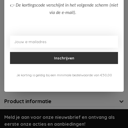
👉
De kortingscode verschijnt in het volgende scherm (niet
158-164
via de e-mail).
Op voorraad (1)
Toevoegen aan winkelwagen
Aan verlanglijst toevoegen
Inschrijven
Gratis verzenden vanaf 75,-
Je korting is geldig bij een minimale bestelwaarde van €50,00
Verzenden 1-3 werkdagen
Meer informatie?
Neem contact op over dit product
Product informatie
Meld je aan voor onze nieuwsbrief en ontvang als
eerste onze acties en aanbiedingen!