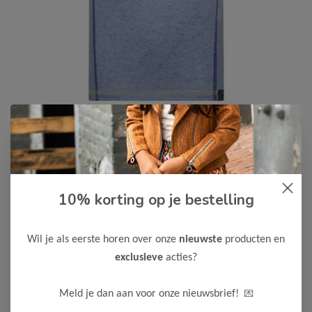
B.Nosy
-50%
10% korting op je bestelling
B Nosy Jongens T-Shirt Tony
10,00
19,99
Wil je als eerste horen over onze
nieuwste
producten en
Kleur: Dazzling Blue
exclusieve
acties?
Maak een keuze:
💌
Meld je dan aan voor onze nieuwsbrief!
98
104
110
116
122-128