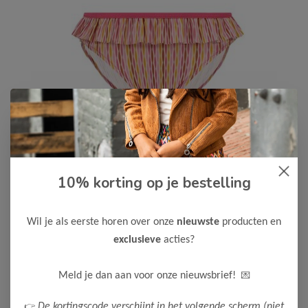
10% korting op je bestelling
B.Nosy
-50%
B Nosy Meisjes Bikini Wendy
14,00
Wil je als eerste horen over onze
nieuwste
producten en
27,99
exclusieve
acties?
Kleur: Meshmerized AO
Maak een keuze:
💌
Meld je dan aan voor onze nieuwsbrief!
104
110
122-128
👉
De kortingscode verschijnt in het volgende scherm (niet