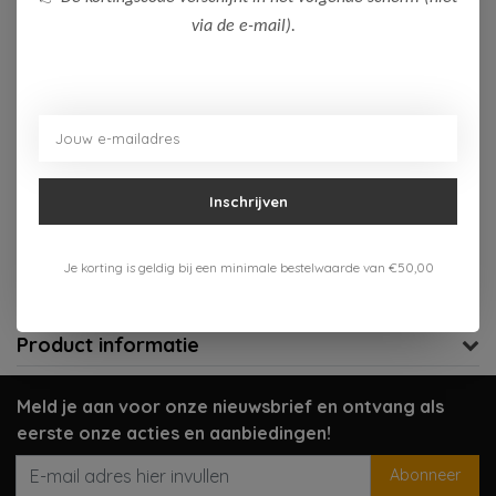
via de e-mail).
Op voorraad (1)
Toevoegen aan winkelwagen
Aan verlanglijst toevoegen
Inschrijven
Gratis verzenden vanaf 75,-
Verzenden 1-3 werkdagen
Je korting is geldig bij een minimale bestelwaarde van €50,00
Meer informatie?
Neem contact op over dit product
Product informatie
Meld je aan voor onze nieuwsbrief en ontvang als
eerste onze acties en aanbiedingen!
Abonneer