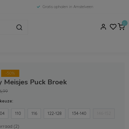
Gratis ophalen in Amstelveen
0
-50%
y Meisjes Puck Broek
6,99
keuze:
104
110
116
122-128
134-140
146-152
rraad (2)