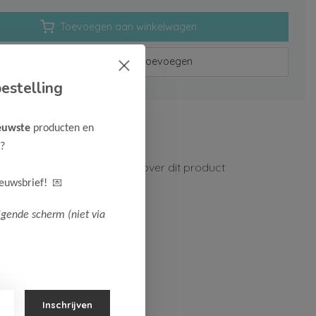
Toevoegen aan winkelwagen
Aan verlanglijst toevoegen
estelling
rzenden vanaf 75,-
euwste
producten en
n 1-3 werkdagen
?
ormatie?
Neem contact op over dit product
💌
ieuwsbrief!
lgende scherm (niet via
Inschrijven