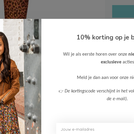
10% korting op je b
Gratis ve
Wil je als eerste horen over onze
ni
Verzende
exclusieve
acties
Meer inf
Meld je dan aan voor onze n
👉
De kortingscode verschijnt in het vo
de e-mail).
Afbeelding vergroten