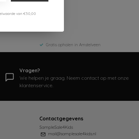
estelwaarde van €50,00
Gratis ophalen in Amstelveen
Vragen?
We helpen je graag. Neem contact op met onze
klantenservice.
Contactgegevens
SampleSale4Kids
mail@samplesale4kids.nl