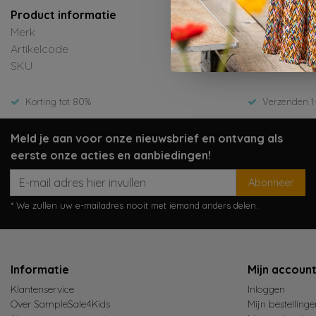
Product informatie
Merk
B.Nosy
Artikelcode
Y508-562
SKU
ED-Winte
Korting tot 80%
Verzenden 1
Meld je aan voor onze nieuwsbrief en ontvang als
eerste onze acties en aanbiedingen!
Abonneer
* We zullen uw e-mailadres nooit met iemand anders delen.
Informatie
Mijn accoun
Klantenservice
Inloggen
Over SampleSale4Kids
Mijn bestellinge