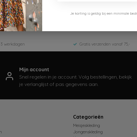
Je korting is geldig bij een minimale b
5-961-leopard texas
r 2025
-3 werkdagen
Gratis verzenden vanaf 75,-
Mijn account
Snel regelen in je account. Volg bestellingen, bekijk
je verlanglijst of pas gegevens aan.
t
Categorieën
Meisjeskleding
n
Jongenskleding