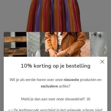
10% korting op je bestelling
B.Nosy
-50%
B Nosy Meisjes Jurk Dannae
20,00
Wil je als eerste horen over onze
nieuwste
producten en
39,99
exclusieve
acties?
Kleur: Light Purple
Maak een keuze:
💌
Meld je dan aan voor onze nieuwsbrief!
98
104
122-128
146-152
👉
De kortingscode verschijnt in het volgende scherm (niet