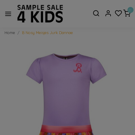
0
Home
B Nosy Meisjes Jurk Dannae
Vorige
Volge