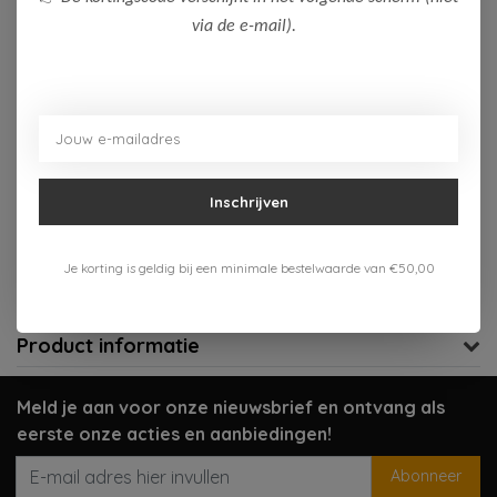
via de e-mail).
Niet op voorraad
Niet op voorraad
Aan verlanglijst toevoegen
Inschrijven
Gratis verzenden vanaf 75,-
Verzenden 1-3 werkdagen
Je korting is geldig bij een minimale bestelwaarde van €50,00
Meer informatie?
Neem contact op over dit product
Product informatie
Meld je aan voor onze nieuwsbrief en ontvang als
eerste onze acties en aanbiedingen!
Abonneer