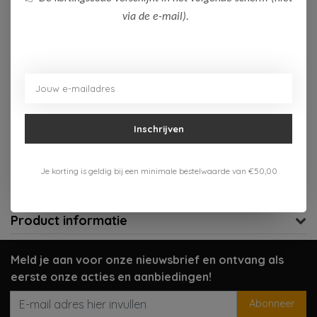
via de e-mail).
Niet op voorraad
Niet op voorraad
Aan verlanglijst toevoegen
Inschrijven
Gratis verzenden vanaf 75,-
Verzenden 1-3 werkdagen
Je korting is geldig bij een minimale bestelwaarde van €50,00
Meer informatie?
Neem contact op over dit product
Product informatie
Meld je aan voor onze nieuwsbrief en ontvang als
eerste onze acties en aanbiedingen!
Abonneer