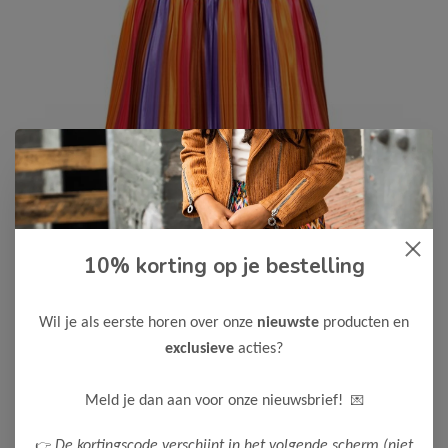
10% korting op je bestelling
B.Nosy
-50%
B Nosy Meisjes Jurk Dannae
20,00
Wil je als eerste horen over onze
nieuwste
producten en
39,99
exclusieve
acties?
Kleur: Light Purple
Maak een keuze:
💌
Meld je dan aan voor onze nieuwsbrief!
98
104
122-128
146-152
👉
De kortingscode verschijnt in het volgende scherm (niet