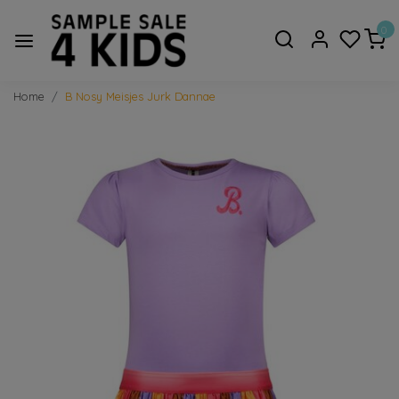
0
Home
B Nosy Meisjes Jurk Dannae
Vorige
Volge