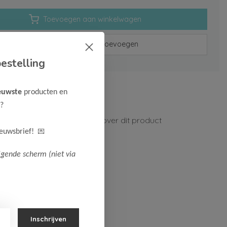
Toevoegen aan winkelwagen
Aan verlanglijst toevoegen
estelling
rzenden vanaf 75,-
euwste
producten en
n 1-3 werkdagen
?
ormatie?
Neem contact op over dit product
💌
ieuwsbrief!
lgende scherm (niet via
Inschrijven