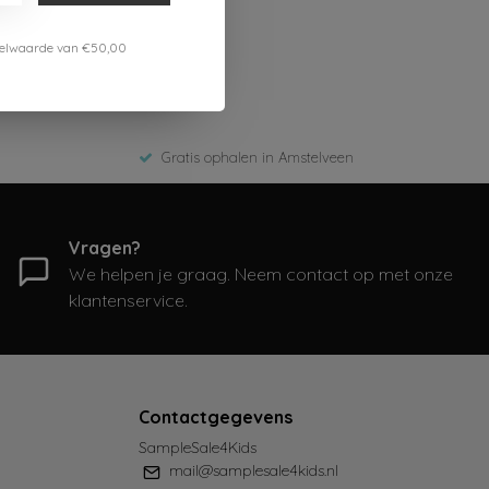
estelwaarde van €50,00
Gratis ophalen in Amstelveen
Vragen?
We helpen je graag. Neem contact op met onze
klantenservice.
Contactgegevens
SampleSale4Kids
mail@samplesale4kids.nl