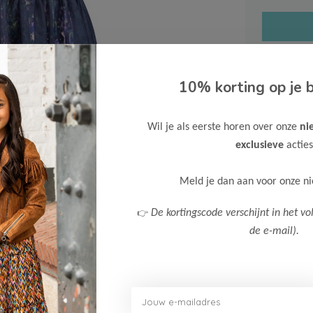
10% korting op je b
Gratis ve
Wil je als eerste horen over onze
ni
Verzende
exclusieve
acties
Meer inf
Meld je dan aan voor onze n
👉
De kortingscode verschijnt in het vo
de e-mail).
Afbeelding vergroten