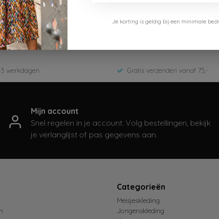
Je korting is geldig bij een minimale b
-959-Mysterious AO
 2025
-3 werkdagen
Gratis verzenden vanaf 75,-
Mijn account
Snel regelen in je account. Volg bestellingen, bekijk
je verlanglijst of pas gegevens aan.
t
Categorieën
Meisjeskleding
n
Jongenskleding