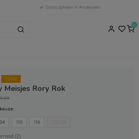
Gratis ophalen in Amstelveen
0
-50%
y Meisjes Rory Rok
9,99
keuze:
104
110
116
122-128
rraad (2)