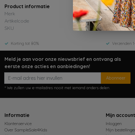
Product informatie
Merk
B.Nosy
Artikelcode
Y508-5713
SKU
ED-Winter
Korting tot 80%
Verzenden 1
Meld je aan voor onze nieuwsbrief en ontvang als
eerste onze acties en aanbiedingen!
Abonneer
* We zullen uw e-mailadres nooit met iemand anders delen.
Informatie
Mijn accoun
Klantenservice
Inloggen
Over SampleSale4Kids
Mijn bestellinge