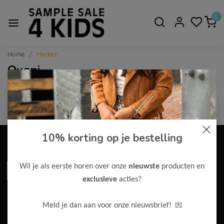
0
Home
Merken
Quapi
Geen producten gevonden!
10% korting op je bestelling
Meld je aan voor onze nieuwsbrief en ontvang als
eerste onze acties en aanbiedingen!
Wil je als eerste horen over onze
nieuwste
producten en
Abonneer
exclusieve
acties?
* We zullen uw e-mailadres nooit met iemand anders delen.
Mijn account
💌
Meld je dan aan voor onze nieuwsbrief!
Snel regelen in je account. Volg bestellingen, bekijk