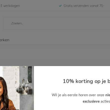
-3 werkdagen
Gratis verzenden vanaf 75,-
erken
10% korting op je b
-3 werkdagen
Gratis verzenden vanaf 75,-
Wil je als eerste horen over onze
ni
exclusieve
acties