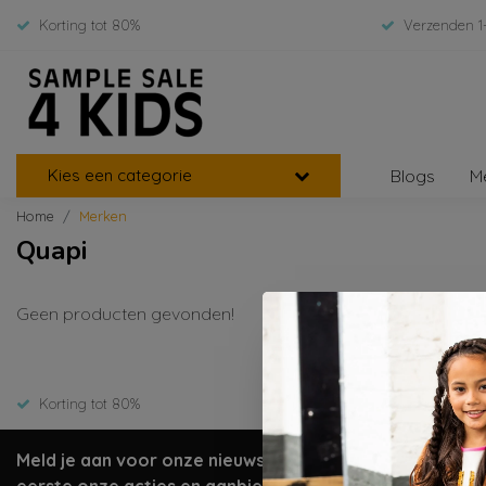
Korting tot 80%
Verzenden 1
Kies een categorie
Blogs
M
Home
Merken
Quapi
Geen producten gevonden!
Korting tot 80%
Verzenden 1
Meld je aan voor onze nieuwsbrief en ontvang als