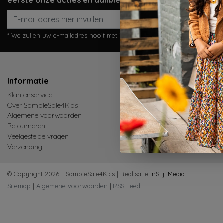
eerste onze acties en aanbiedingen!
Abonneer
* We zullen uw e-mailadres nooit met iemand anders delen.
Informatie
Mijn accoun
Klantenservice
Inloggen
Over SampleSale4Kids
Mijn bestellinge
Algemene voorwaarden
Mijn verlanglijst
Retourneren
Vergelijk produ
Veelgestelde vragen
Verzending
© Copyright 2026 - SampleSale4Kids | Realisatie
InStijl Media
Sitemap
|
Algemene voorwaarden
|
RSS Feed