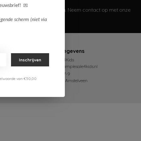
Vragen?
💌
ieuwsbrief!
We helpen je graag. Neem contact op met onze
klantenservice.
lgende scherm (niet via
Contactgegevens
SampleSale4Kids
Inschrijven
mail@samplesale4kids.nl
Zetterij 7-9
estelwaarde van €50,00
1185 ZZ Amstelveen