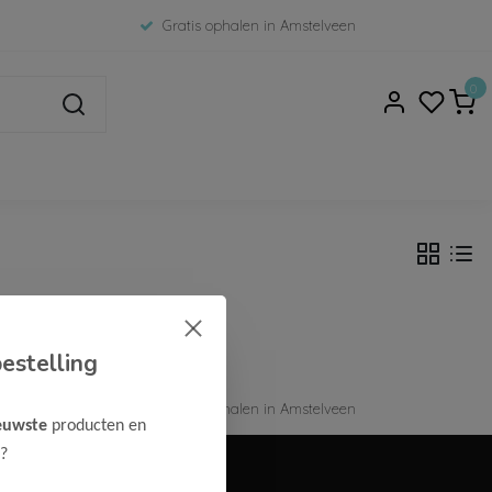
Gratis ophalen in Amstelveen
0
estelling
Gratis ophalen in Amstelveen
euwste
producten en
?