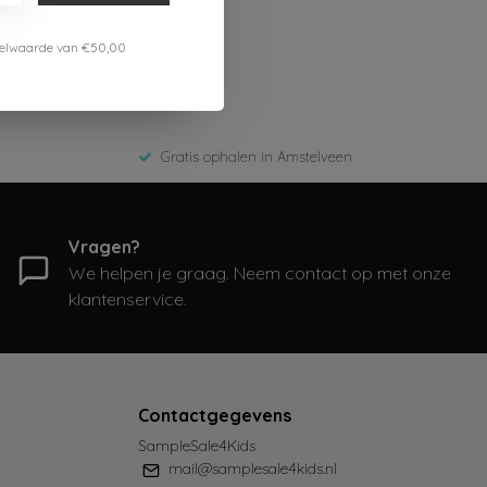
estelwaarde van €50,00
Gratis ophalen in Amstelveen
Vragen?
We helpen je graag. Neem contact op met onze
klantenservice.
Contactgegevens
SampleSale4Kids
mail@samplesale4kids.nl