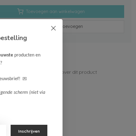
Toevoegen aan winkelwagen
Aan verlanglijst toevoegen
estelling
rzenden vanaf 75,-
euwste
producten en
n 1-3 werkdagen
?
ormatie?
Neem contact op over dit product
💌
ieuwsbrief!
lgende scherm (niet via
Inschrijven