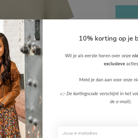
10% korting op je b
Gratis ve
Wil je als eerste horen over onze
ni
Verzende
exclusieve
acties
Meer inf
Meld je dan aan voor onze n
👉
De kortingscode verschijnt in het vo
de e-mail).
Afbeelding vergroten