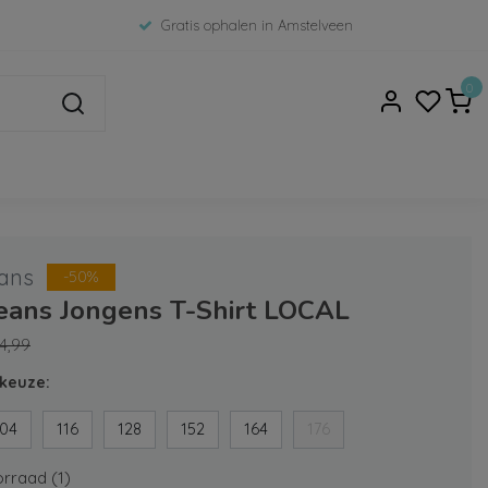
Gratis ophalen in Amstelveen
0
ans
-50%
Jeans Jongens T-Shirt LOCAL
4,99
keuze:
104
116
128
152
164
176
rraad (1)