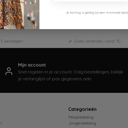
Cars Jeans
Je korting is geldig bij een minimale b
5927183-Sand
ED-Zomer 2026
-3 werkdagen
Gratis verzenden vanaf 75,-
Mijn account
Snel regelen in je account. Volg bestellingen, bekijk
je verlanglijst of pas gegevens aan.
t
Categorieën
Meisjeskleding
n
Jongenskleding