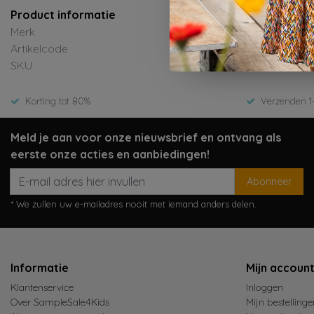
Product informatie
Merk
Artikelcode
SKU
Korting tot 80%
Verzenden 1
Meld je aan voor onze nieuwsbrief en ontvang als
eerste onze acties en aanbiedingen!
Abonneer
* We zullen uw e-mailadres nooit met iemand anders delen.
Informatie
Mijn accoun
Klantenservice
Inloggen
Over SampleSale4Kids
Mijn bestellinge