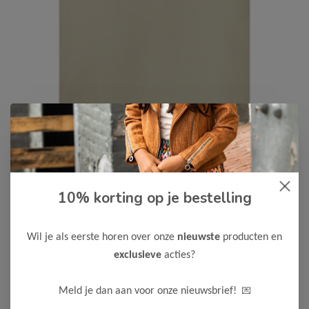
Cars Jeans
-50%
10% korting op je bestelling
Cars Jeans Jongens T-Shirt
LOCAL
Wil je als eerste horen over onze
nieuwste
producten en
12,50
24,99
exclusieve
acties?
Maak een keuze:
💌
Meld je dan aan voor onze nieuwsbrief!
92
104
116
128
152
164