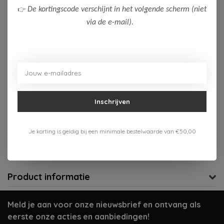
👉
De kortingscode verschijnt in het volgende scherm (niet
176
via de e-mail).
Op voorraad (1)
Toevoegen aan winkelwagen
Aan verlanglijst toevoegen
Inschrijven
Gratis verzenden vanaf 75,-
Je korting is geldig bij een minimale bestelwaarde van €50,00
Verzenden 1-3 werkdagen
Meer informatie?
Neem contact op over dit product
Product informatie
Meld je aan voor onze nieuwsbrief en ontvang als
eerste onze acties en aanbiedingen!