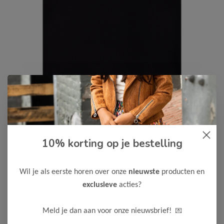
Cars Jeans
-50%
10% korting op je bestelling
Cars Jeans Jongens T-Shirt
LOCAL
Wil je als eerste horen over onze
nieuwste
producten en
12,50
24,99
exclusieve
acties?
Maak een keuze:
💌
Meld je dan aan voor onze nieuwsbrief!
92
104
116
128
140
152