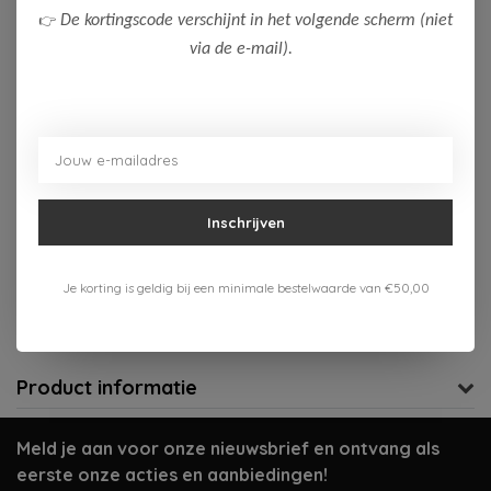
👉
De kortingscode verschijnt in het volgende scherm (niet
164
176
via de e-mail).
Op voorraad (3)
Toevoegen aan winkelwagen
Aan verlanglijst toevoegen
Inschrijven
Gratis verzenden vanaf 75,-
Je korting is geldig bij een minimale bestelwaarde van €50,00
Verzenden 1-3 werkdagen
Meer informatie?
Neem contact op over dit product
Product informatie
Meld je aan voor onze nieuwsbrief en ontvang als
eerste onze acties en aanbiedingen!