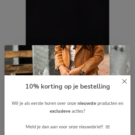
Cars Jeans
-50%
10% korting op je bestelling
Cars Jeans Jongens T-Shirt
LOCAL
Wil je als eerste horen over onze
nieuwste
producten en
12,50
24,99
exclusieve
acties?
Maak een keuze:
💌
Meld je dan aan voor onze nieuwsbrief!
92
104
116
128
140
152