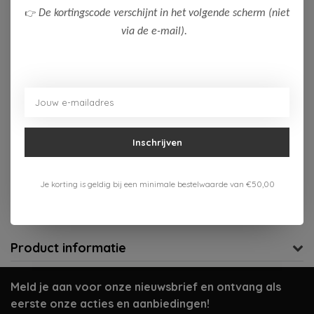
👉
De kortingscode verschijnt in het volgende scherm (niet
164
176
via de e-mail).
Op voorraad (4)
Toevoegen aan winkelwagen
Aan verlanglijst toevoegen
Inschrijven
Gratis verzenden vanaf 75,-
Je korting is geldig bij een minimale bestelwaarde van €50,00
Verzenden 1-3 werkdagen
Meer informatie?
Neem contact op over dit product
Product informatie
Meld je aan voor onze nieuwsbrief en ontvang als
eerste onze acties en aanbiedingen!