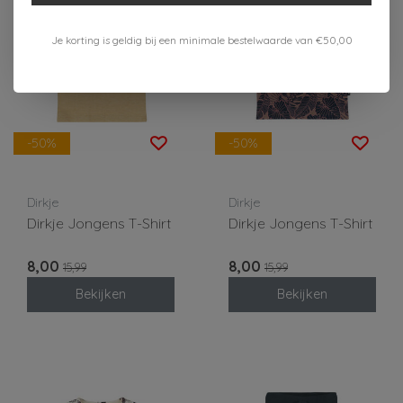
Je korting is geldig bij een minimale bestelwaarde van €50,00
-50%
-50%
Dirkje
Dirkje
Dirkje Jongens T-Shirt
Dirkje Jongens T-Shirt
8,00
8,00
15,99
15,99
Bekijken
Bekijken