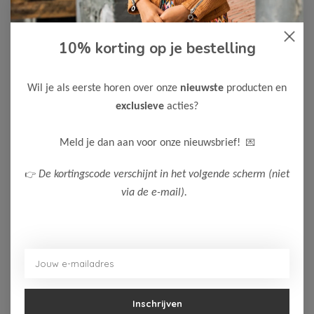
10% korting op je bestelling
Wil je als eerste horen over onze
nieuwste
producten en
exclusieve
acties?
-50%
-50%
💌
Meld je dan aan voor onze nieuwsbrief!
Dirkje
Dirkje
Dirkje Jongens Broek
Dirkje Jongens Short
👉
De kortingscode verschijnt in het volgende scherm (niet
via de e-mail).
9,00
14,00
17,99
27,99
Bekijken
Bekijken
Inschrijven