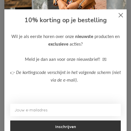
10% korting op je bestelling
Wil je als eerste horen over onze
nieuwste
producten en
exclusieve
acties?
-50%
-50%
💌
Meld je dan aan voor onze nieuwsbrief!
Dirkje
Dirkje
Dirkje Jongens T-Shirt
Dirkje Jongens Short
👉
De kortingscode verschijnt in het volgende scherm (niet
via de e-mail).
8,00
14,00
15,99
27,99
Bekijken
Bekijken
Inschrijven