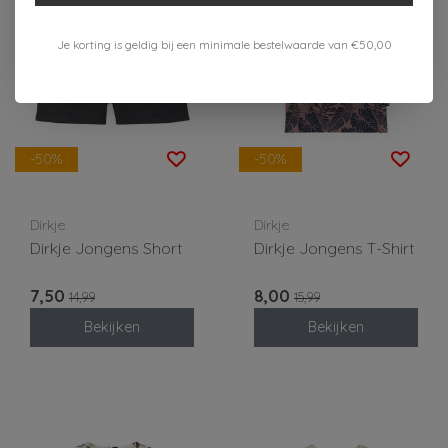
Je korting is geldig bij een minimale bestelwaarde van €50,00
-50%
-50%
Dirkje
Dirkje
Dirkje Jongens Short
Dirkje Jongens T-Shirt
7,50
8,00
14,99
15,99
Bekijken
Bekijken