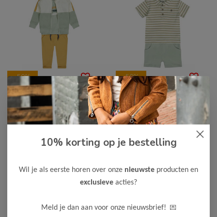
-50%
-50%
Dirkje
Dirkje
Dirkje Jongens Vest,
Dirkje Jongens T-Shirt
T-Shirt & Broek
& Short
10% korting op je bestelling
20,00
12,50
39,99
24,99
Bekijken
Bekijken
Wil je als eerste horen over onze
nieuwste
producten en
exclusieve
acties?
💌
Meld je dan aan voor onze nieuwsbrief!