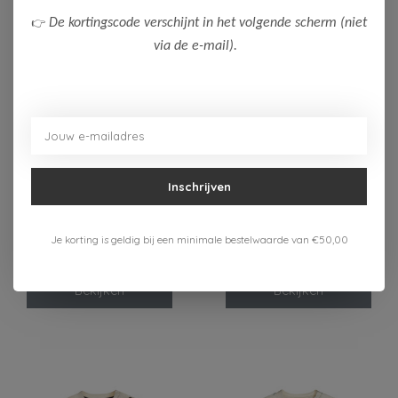
👉
De kortingscode verschijnt in het volgende scherm (niet
via de e-mail).
-50%
-50%
Inschrijven
Dirkje
Dirkje
Dirkje Jongens T-Shirt
Dirkje Jongens Broek
Je korting is geldig bij een minimale bestelwaarde van €50,00
8,00
9,00
15,99
17,99
Bekijken
Bekijken