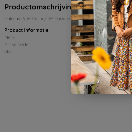
Productomschrijving
Materiaal: 95% Cotton/ 5% Elastane
Product informatie
Merk
Dirkje
Artikelcode
N58646-35-S121-Soft Sage
SKU
ED-Zomer 2026
0%
-50%
Dirkje
e Jongens T-Shirt
Dirkje Jongens T-Shirt