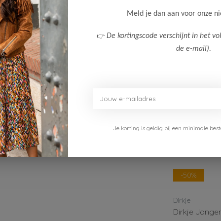
Klanten
Meld je dan aan voor onze n
👉
De kortingscode verschijnt in het vo
de e-mail).
Je korting is geldig bij een minimale b
-50%
-50%
Dirkje
Dirkje
Dirkje Jongens Short
Dirkje Jongen