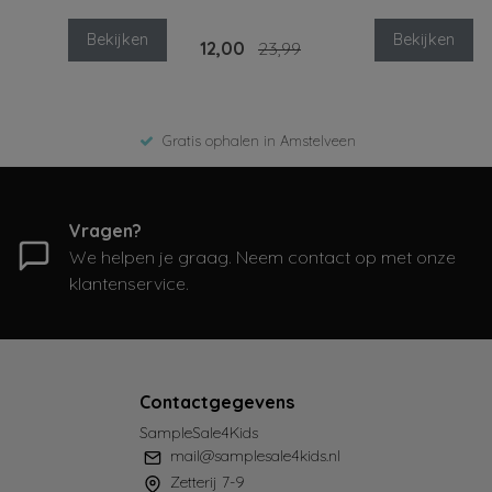
Bekijken
Bekijken
12,00
23,99
Gratis ophalen in Amstelveen
Vragen?
We helpen je graag. Neem contact op met onze
klantenservice.
Contactgegevens
SampleSale4Kids
mail@samplesale4kids.nl
Zetterij 7-9