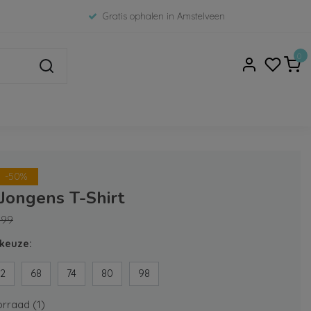
Gratis ophalen in Amstelveen
0
-50%
 Jongens T-Shirt
,99
keuze:
2
68
74
80
98
rraad (1)