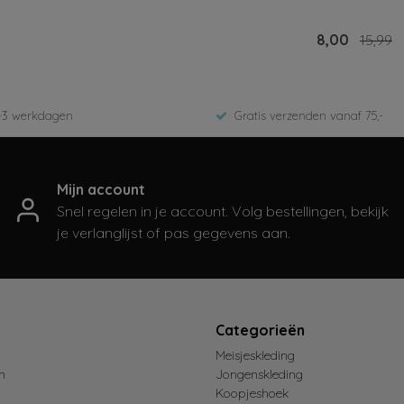
jken
Bekijken
14,00
27,99
8,00
15,99
-3 werkdagen
Gratis verzenden vanaf 75,-
Mijn account
Snel regelen in je account. Volg bestellingen, bekijk
je verlanglijst of pas gegevens aan.
t
Categorieën
Meisjeskleding
n
Jongenskleding
Koopjeshoek