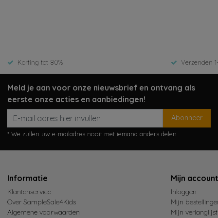
Bekijken
Beki
15,99
8,00
15,99
Korting tot 80%
Verzenden 1
Meld je aan voor onze nieuwsbrief en ontvang als
eerste onze acties en aanbiedingen!
Abonneer
* We zullen uw e-mailadres nooit met iemand anders delen.
Informatie
Mijn accoun
Klantenservice
Inloggen
Over SampleSale4Kids
Mijn bestellinge
Algemene voorwaarden
Mijn verlanglijst