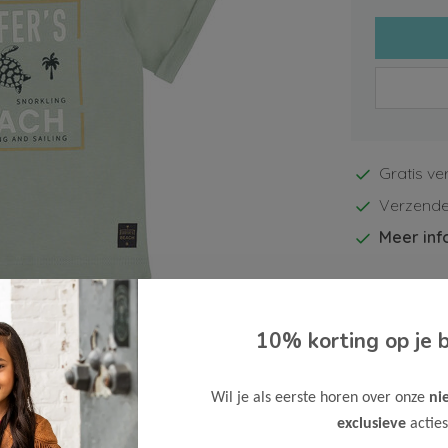
Gratis ve
Verzende
Meer inf
10% korting op je b
Afbeelding vergroten
Wil je als eerste horen over onze
ni
exclusieve
acties