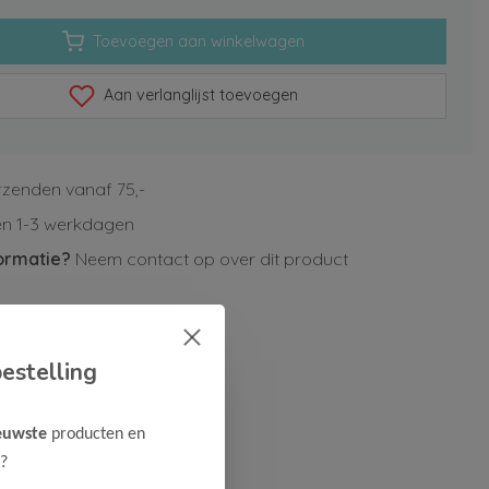
Toevoegen aan winkelwagen
Aan verlanglijst toevoegen
rzenden vanaf 75,-
n 1-3 werkdagen
ormatie?
Neem contact op over dit product
estelling
euwste
producten en
?