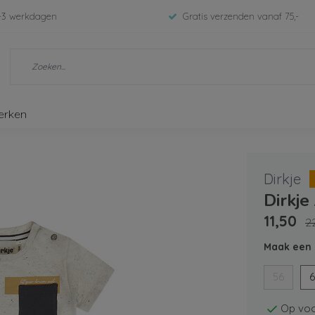
-3 werkdagen
Gratis verzenden vanaf 75,-
erken
Dirkje
Dirkje
11,50
2
Maak een 
56
6
Op voo