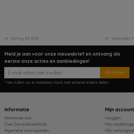
Bekijken
Beki
15,99
14,00
27,99
Korting tot 80%
Verzenden 1
Meld je aan voor onze nieuwsbrief en ontvang als
eerste onze acties en aanbiedingen!
Abonneer
* We zullen uw e-mailadres nooit met iemand anders delen.
Informatie
Mijn accoun
Klantenservice
Inloggen
Over SampleSale4Kids
Mijn bestellinge
Algemene voorwaarden
Mijn verlanglijst