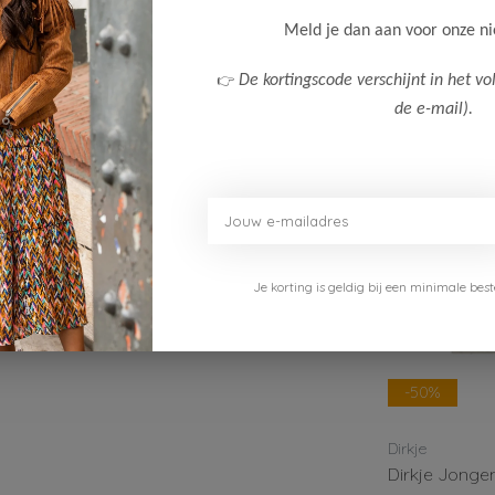
Klanten
Meld je dan aan voor onze n
 Cotton/ 3% Elastane
👉
De kortingscode verschijnt in het vo
de e-mail).
Je korting is geldig bij een minimale b
-50%
-50%
Dirkje
Dirkje
Dirkje Jongens Short
Dirkje Jongen