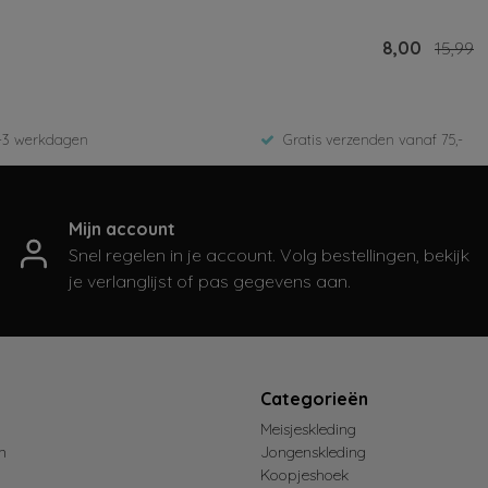
jken
Bekijken
7,50
14,99
8,00
15,99
-3 werkdagen
Gratis verzenden vanaf 75,-
Mijn account
Snel regelen in je account. Volg bestellingen, bekijk
je verlanglijst of pas gegevens aan.
t
Categorieën
Meisjeskleding
n
Jongenskleding
Koopjeshoek