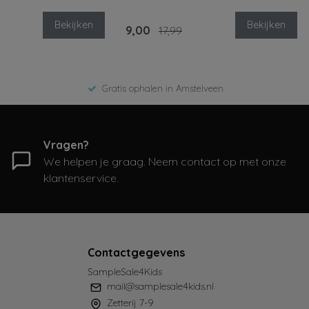
Bekijken
Bekijken
9,00
17,99
Gratis ophalen in Amstelveen
Vragen?
We helpen je graag. Neem contact op met onze
klantenservice.
Contactgegevens
SampleSale4Kids
mail@samplesale4kids.nl
Zetterij 7-9