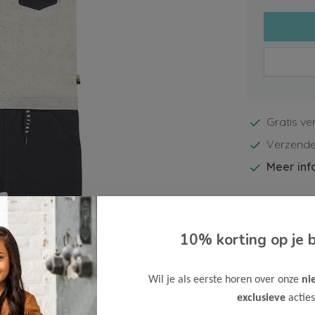
Gratis ve
Verzende
Meer inf
10% korting op je b
Afbeelding vergroten
Wil je als eerste horen over onze
ni
exclusieve
acties