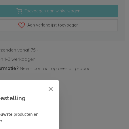
Toevoegen aan winkelwagen
Aan verlanglijst toevoegen
rzenden vanaf 75,-
n 1-3 werkdagen
ormatie?
Neem contact op over dit product
estelling
euwste
producten en
?