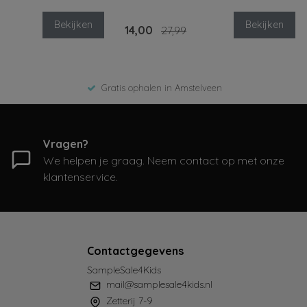
Bekijken
Bekijken
14,00
27,99
Gratis ophalen in Amstelveen
Vragen?
We helpen je graag. Neem contact op met onze
klantenservice.
Contactgegevens
SampleSale4Kids
mail@samplesale4kids.nl
Zetterij 7-9