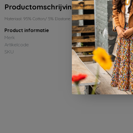
Productomschrijving
Materiaal: 95% Cotton/ 5% Elastane
Product informatie
Merk
Dirkje
Artikelcode
N58693-35-17-Navy
SKU
ED-Zomer 2026
0%
-50%
Dirkje
e Jongens T-Shirt
Dirkje Jongens Broek