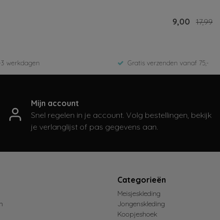
jken
Bekijken
8,00
15,99
9,00
17,99
-3 werkdagen
Gratis verzenden vanaf 75,-
Mijn account
Snel regelen in je account. Volg bestellingen, bekijk
je verlanglijst of pas gegevens aan.
t
Categorieën
Meisjeskleding
n
Jongenskleding
Koopjeshoek