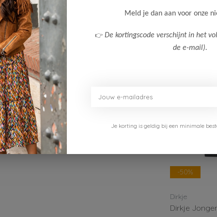
Klanten
Meld je dan aan voor onze n
👉
De kortingscode verschijnt in het vo
de e-mail).
Je korting is geldig bij een minimale b
-50%
-50%
Dirkje
Dirkje
Dirkje Jongens T-Shirt
Dirkje Jonge