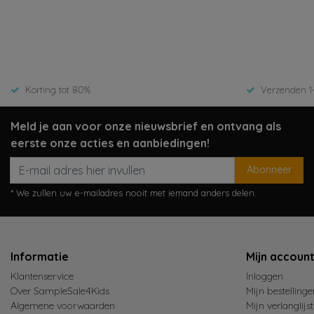
Bekijken
Beki
15,99
9,00
17,99
Korting tot 80%
Verzenden 1
Meld je aan voor onze nieuwsbrief en ontvang als
eerste onze acties en aanbiedingen!
Abonneer
* We zullen uw e-mailadres nooit met iemand anders delen.
Informatie
Mijn accoun
Klantenservice
Inloggen
Over SampleSale4Kids
Mijn bestellinge
Algemene voorwaarden
Mijn verlanglijst