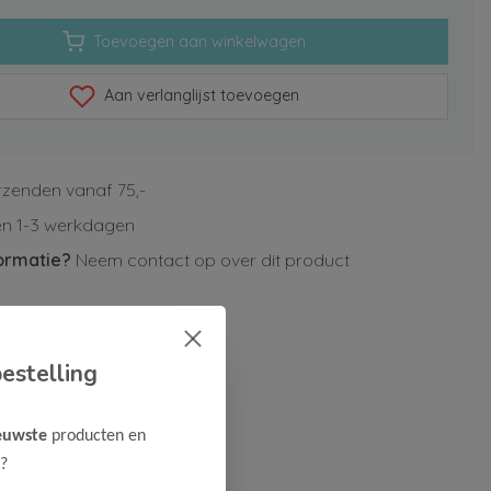
Toevoegen aan winkelwagen
Aan verlanglijst toevoegen
rzenden vanaf 75,-
n 1-3 werkdagen
ormatie?
Neem contact op over dit product
estelling
euwste
producten en
?