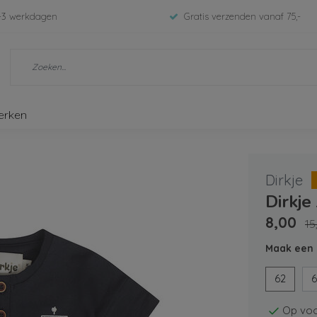
-3 werkdagen
Gratis verzenden vanaf 75,-
erken
Dirkje
Dirkje
8,00
15
Maak een 
62
6
Op voo