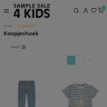
0
Home
Koopjeshoek
Koopjeshoek
Filters
...
1
4
5
6
65