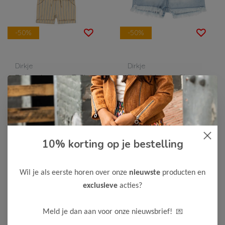
-50%
-50%
Dirkje
Dirkje
Dirkje Jongens T-Shirt
Dirkje Meisjes Short
& Short
12,50
14,00
24,99
27,99
Bekijken
Bekijken
10% korting op je bestelling
Wil je als eerste horen over onze
nieuwste
producten en
exclusieve
acties?
💌
Meld je dan aan voor onze nieuwsbrief!