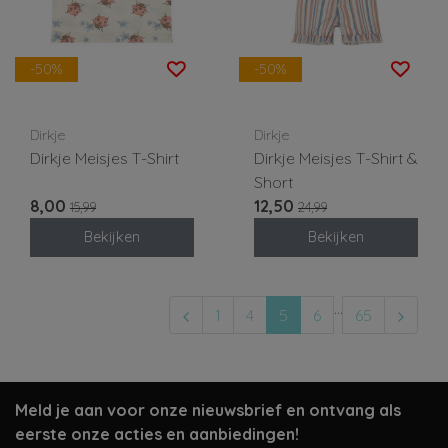
-50%
-50%
Dirkje
Dirkje
Dirkje Meisjes T-Shirt
Dirkje Meisjes T-Shirt &
Short
8,00
12,50
15,99
24,99
Bekijken
Bekijken
...
1
4
5
6
65
Meld je aan voor onze nieuwsbrief en ontvang als
eerste onze acties en aanbiedingen!