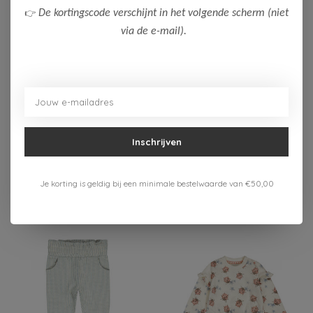
👉
De kortingscode verschijnt in het volgende scherm (niet
via de e-mail).
-50%
-50%
Dirkje
Dirkje
Dirkje Meisjes Jurk &
Dirkje Meisjes Jurk
Hoofdband
14,50
11,00
Inschrijven
28,99
21,99
Bekijken
Bekijken
Je korting is geldig bij een minimale bestelwaarde van €50,00