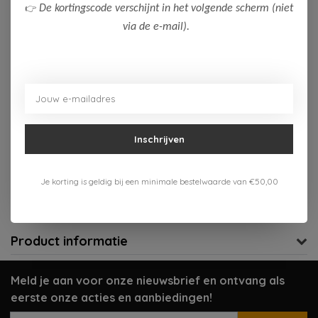
👉
De kortingscode verschijnt in het volgende scherm (niet
128
via de e-mail).
Op voorraad (4)
Toevoegen aan winkelwagen
Aan verlanglijst toevoegen
Inschrijven
Gratis verzenden vanaf 75,-
Je korting is geldig bij een minimale bestelwaarde van €50,00
Verzenden 1-3 werkdagen
Meer informatie?
Neem contact op over dit product
Product informatie
Meld je aan voor onze nieuwsbrief en ontvang als
eerste onze acties en aanbiedingen!