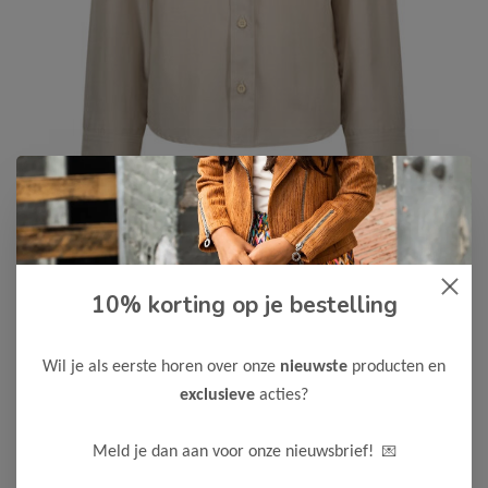
Le Chic Garçon
-50%
10% korting op je bestelling
Le Chic Garcon Jongens
Overhemd EVI
Wil je als eerste horen over onze
nieuwste
producten en
25,00
49,99
exclusieve
acties?
Kleur: Sahara
💌
Meld je dan aan voor onze nieuwsbrief!
Maak een keuze: