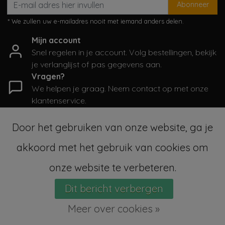
Abonneer
* We zullen uw e-mailadres nooit met iemand anders delen.
Mijn account
Snel regelen in je account. Volg bestellingen, bekijk
je verlanglijst of pas gegevens aan.
Vragen?
We helpen je graag. Neem contact op met onze
klantenservice.
Informatie
Door het gebruiken van onze website, ga je
Mijn account
akkoord met het gebruik van cookies om
Categorieën
Contactgegevens
onze website te verbeteren.
Dit bericht verbergen
© Copyright 2026 - SampleSale4Kids | Realisatie
InStijl Media
Sitemap
|
Algemene voorwaarden
|
RSS Feed
Meer over cookies »