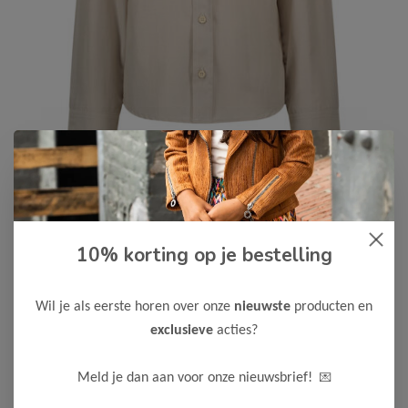
Le Chic Garçon
-50%
10% korting op je bestelling
Le Chic Garcon Jongens
Overhemd EVI
Wil je als eerste horen over onze
nieuwste
producten en
25,00
49,99
exclusieve
acties?
Kleur: Sahara
💌
Meld je dan aan voor onze nieuwsbrief!
Maak een keuze: