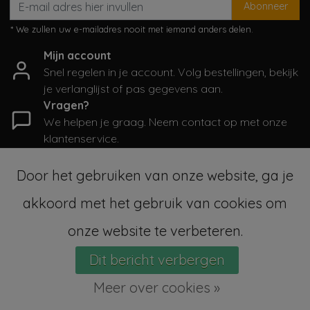
Abonneer
* We zullen uw e-mailadres nooit met iemand anders delen.
Mijn account
Snel regelen in je account. Volg bestellingen, bekijk
je verlanglijst of pas gegevens aan.
Vragen?
We helpen je graag. Neem contact op met onze
klantenservice.
Informatie
Door het gebruiken van onze website, ga je
Mijn account
akkoord met het gebruik van cookies om
Categorieën
Contactgegevens
onze website te verbeteren.
Dit bericht verbergen
© Copyright 2026 - SampleSale4Kids | Realisatie
InStijl Media
Sitemap
|
Algemene voorwaarden
|
RSS Feed
Meer over cookies »