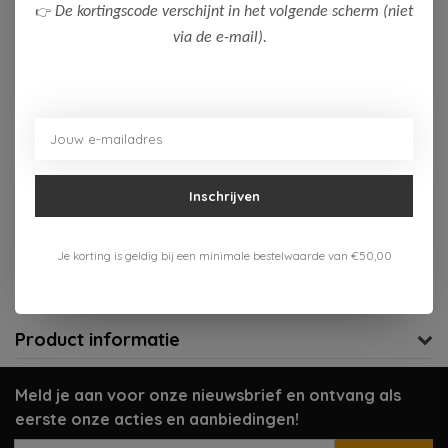
👉
De kortingscode verschijnt in het volgende scherm (niet
128
via de e-mail).
Op voorraad (4)
Toevoegen aan winkelwagen
Aan verlanglijst toevoegen
Inschrijven
Gratis verzenden vanaf 75,-
Je korting is geldig bij een minimale bestelwaarde van €50,00
Verzenden 1-3 werkdagen
Meer informatie?
Neem contact op over dit product
Product informatie
Meld je aan voor onze nieuwsbrief en ontvang als
eerste onze acties en aanbiedingen!