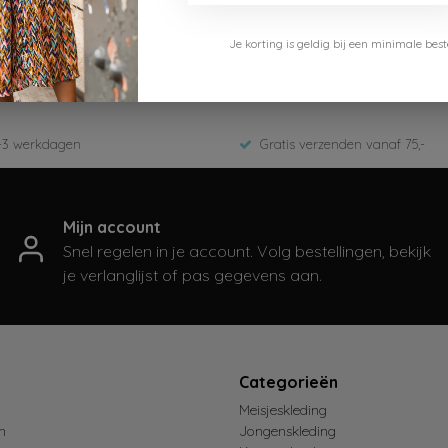
Like Flo
Je korting is geldig bij een minimale b
F508-3601-610-Purple
Winter 2025
-3 werkdagen
Gratis verzenden vanaf 75,-
Mijn account
Snel regelen in je account. Volg bestellingen, bekijk
je verlanglijst of pas gegevens aan.
t
Categorieën
Meisjeskleding
n
Jongenskleding