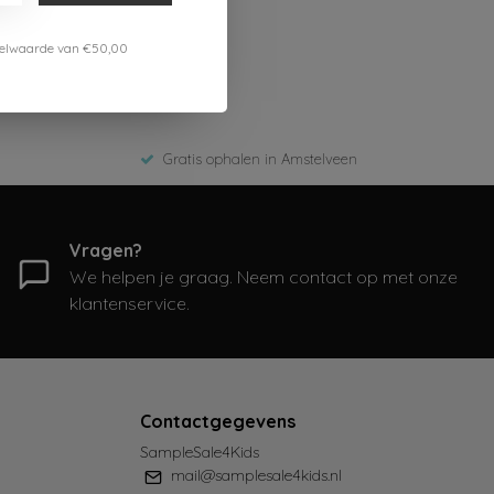
estelwaarde van €50,00
Gratis ophalen in Amstelveen
Vragen?
We helpen je graag. Neem contact op met onze
klantenservice.
Contactgegevens
SampleSale4Kids
mail@samplesale4kids.nl