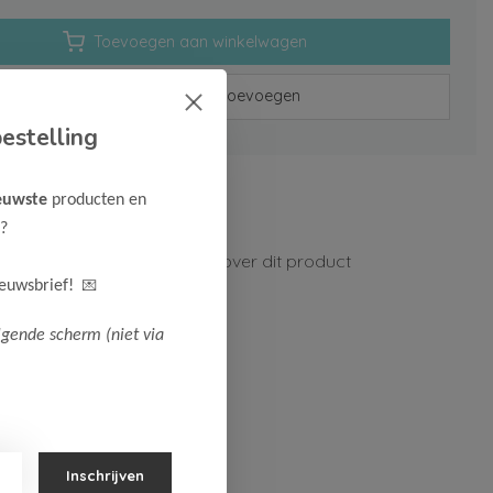
Toevoegen aan winkelwagen
Aan verlanglijst toevoegen
estelling
rzenden vanaf 75,-
euwste
producten en
n 1-3 werkdagen
?
ormatie?
Neem contact op over dit product
💌
ieuwsbrief!
lgende scherm (niet via
Inschrijven