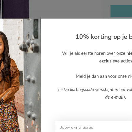
10% korting op je b
Gratis ve
Wil je als eerste horen over onze
ni
Verzende
exclusieve
acties
Meer inf
Meld je dan aan voor onze n
👉
De kortingscode verschijnt in het vo
de e-mail).
Afbeelding vergroten