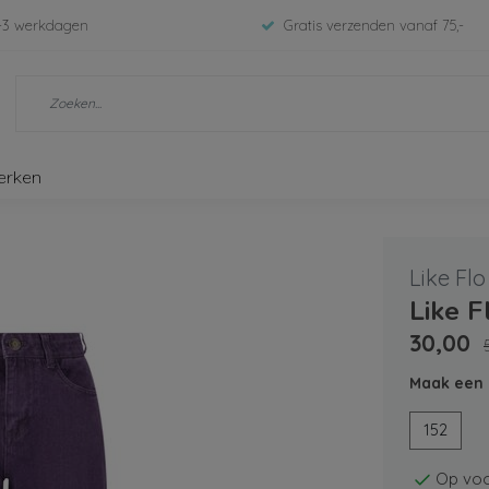
-3 werkdagen
Gratis verzenden vanaf 75,-
erken
Like Flo
Like F
30,00
Maak een 
152
Op voo