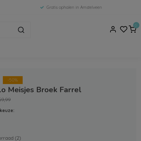
Gratis ophalen in Amstelveen
0
-50%
lo Meisjes Broek Farrel
59,99
keuze:
rraad (2)