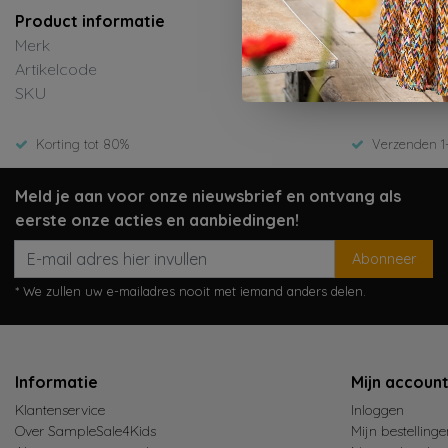
Product informatie
Merk
Artikelcode
SKU
Korting tot 80%
Verzenden 1
Meld je aan voor onze nieuwsbrief en ontvang als
eerste onze acties en aanbiedingen!
Abonneer
* We zullen uw e-mailadres nooit met iemand anders delen.
Informatie
Mijn accoun
Klantenservice
Inloggen
Over SampleSale4Kids
Mijn bestellinge