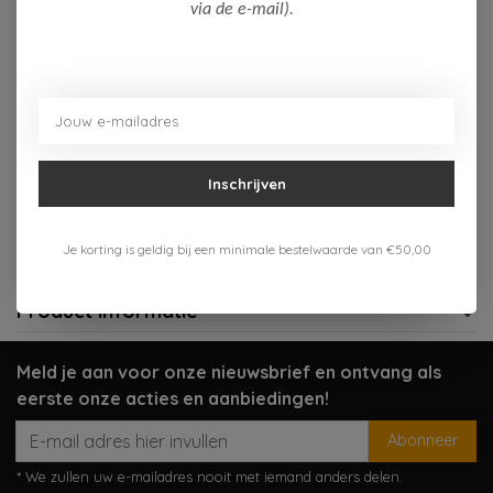
Op voorraad (2)
via de e-mail).
Toevoegen aan winkelwagen
Aan verlanglijst toevoegen
Inschrijven
Gratis verzenden vanaf 75,-
Verzenden 1-3 werkdagen
Je korting is geldig bij een minimale bestelwaarde van €50,00
Meer informatie?
Neem contact op over dit product
Product informatie
Meld je aan voor onze nieuwsbrief en ontvang als
eerste onze acties en aanbiedingen!
Abonneer
* We zullen uw e-mailadres nooit met iemand anders delen.