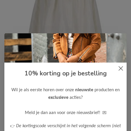
10% korting op je bestelling
Like Flo
-50%
Like Flo Meisjes Jurk Maika
Wil je als eerste horen over onze
nieuwste
producten en
32,50
64,99
exclusieve
acties?
Maak een keuze:
💌
Meld je dan aan voor onze nieuwsbrief!
128
👉
De kortingscode verschijnt in het volgende scherm (niet