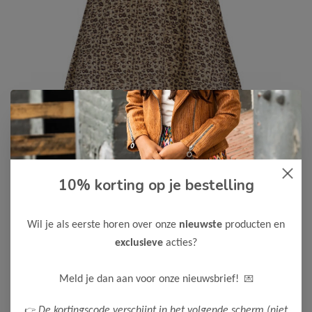
10% korting op je bestelling
Like Flo
-50%
Like Flo Meisjes Jurk Moon
25,00
Wil je als eerste horen over onze
nieuwste
producten en
49,99
exclusieve
acties?
Kleur: Kit
Maak een keuze:
💌
Meld je dan aan voor onze nieuwsbrief!
116
128
👉
De kortingscode verschijnt in het volgende scherm (niet