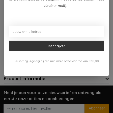
via de e-mail).
Niet op voorraad
Niet op voorraad
Aan verlanglijst toevoegen
Inschrijven
Gratis verzenden vanaf 75,-
Verzenden 1-3 werkdagen
Je korting is geldig bij een minimale bestelwaarde van €50,00
Meer informatie?
Neem contact op over dit product
Product informatie
Meld je aan voor onze nieuwsbrief en ontvang als
eerste onze acties en aanbiedingen!
Abonneer