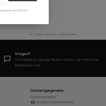
estelwaarde van €50,00
Gratis ophalen in Amstelveen
Vragen?
We helpen je graag. Neem contact op met onze
klantenservice.
Contactgegevens
SampleSale4Kids
mail@samplesale4kids.nl