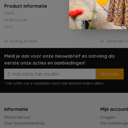
Product informatie
Merk
Artikelcode
SKU
Korting tot 80%
Verzenden 1
Meld je aan voor onze nieuwsbrief en ontvang als
eerste onze acties en aanbiedingen!
Abonneer
* We zullen uw e-mailadres nooit met iemand anders delen.
Informatie
Mijn accoun
Klantenservice
Inloggen
Over SampleSale4Kids
Mijn bestellinge