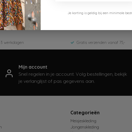
B.Nosy
Je korting is geldig bij een minimale b
Y502-6402-130
Zomer 2025
-3 werkdagen
Gratis verzenden vanaf 75,-
Mijn account
Snel regelen in je account. Volg bestellingen, bekijk
je verlanglijst of pas gegevens aan.
t
Categorieën
Meisjeskleding
n
Jongenskleding