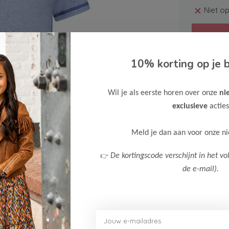
Niet o
10% korting op je b
Wil je als eerste horen over onze
ni
Gratis ve
exclusieve
acties
Verzende
Meld je dan aan voor onze n
Meer inf
👉
De kortingscode verschijnt in het vo
de e-mail).
Afbeelding vergroten