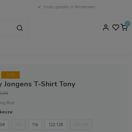
Gratis ophalen in Amstelveen
0
-50%
y Jongens T-Shirt Tony
9,99
ing Blue
keuze:
104
110
116
122-128
158-164