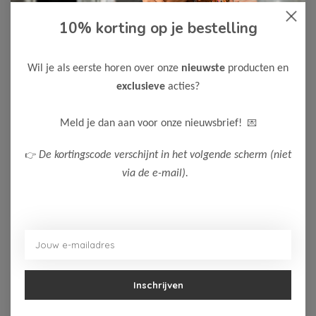
10% korting op je bestelling
-50%
-50%
Wil je als eerste horen over onze
nieuwste
producten en
exclusieve
acties?
Like Flo
Like Flo
Like Flo Jongens
Like Flo Meisjes
💌
Meld je dan aan voor onze nieuwsbrief!
Broek Frankys
Spencer Dani
25,00
20,00
49,99
39,99
👉
De kortingscode verschijnt in het volgende scherm (niet
Bekijken
Bekijken
via de e-mail).
Inschrijven