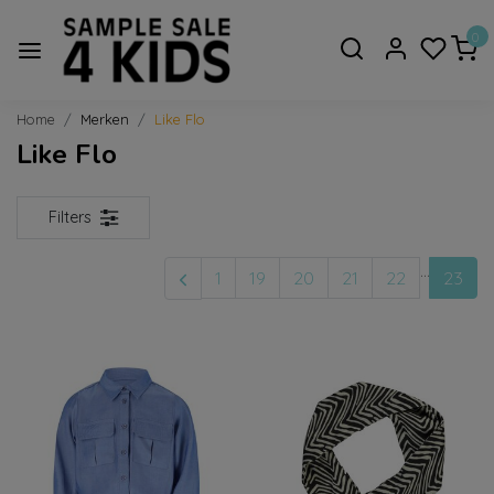
0
Home
Merken
Like Flo
Like Flo
Filters
...
1
19
20
21
22
23