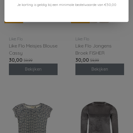
Je korting is geldig bij een minimale bestelwaarde van €50,00
-50%
-50%
Like Flo
Like Flo
Like Flo Meisjes Blouse
Like Flo Jongens
Cassy
Broek FISHER
30,00
30,00
59,99
59,99
Bekijken
Bekijken