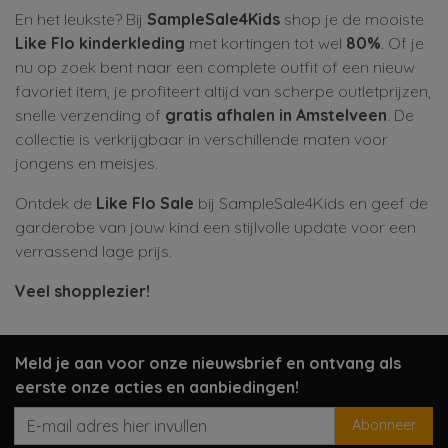
En het leukste? Bij
SampleSale4Kids
shop je de mooiste
Like Flo kinderkleding
met kortingen tot wel
80%
. Of je
nu op zoek bent naar een complete outfit of een nieuw
favoriet item, je profiteert altijd van scherpe outletprijzen,
snelle verzending of
gratis afhalen in Amstelveen
. De
collectie is verkrijgbaar in verschillende maten voor
jongens en meisjes.
Ontdek de
Like Flo Sale
bij SampleSale4Kids en geef de
garderobe van jouw kind een stijlvolle update voor een
verrassend lage prijs.
Veel shopplezier!
Meld je aan voor onze nieuwsbrief en ontvang als
eerste onze acties en aanbiedingen!
Abonneer