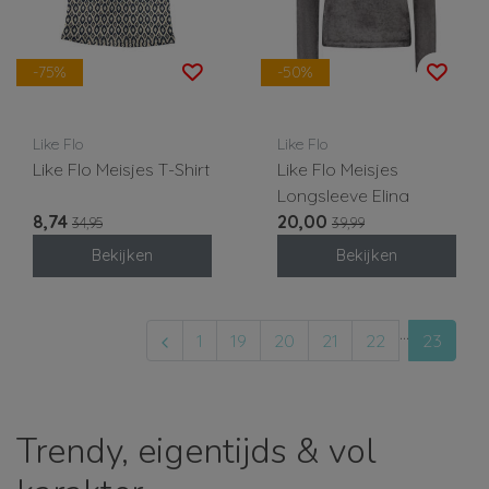
-75%
-50%
Like Flo
Like Flo
Like Flo Meisjes T-Shirt
Like Flo Meisjes
Longsleeve Elina
8,74
20,00
34,95
39,99
Bekijken
Bekijken
...
1
19
20
21
22
23
Trendy, eigentijds & vol